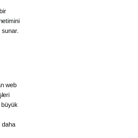
bir
netimini
ı sunar.
n web
leri
, büyük
, daha