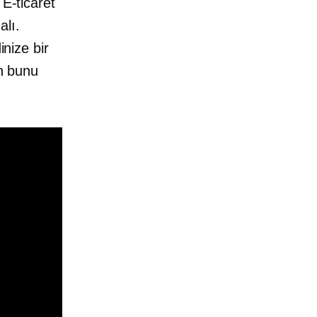
 E-ticaret
alı.
inize bir
en bunu