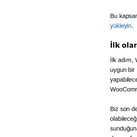
Bu kapsam
yükleyin
.
İlk ola
İlk adım, 
uygun bir
yapabilec
WooComme
Biz son d
olabileceğ
sunduğuna