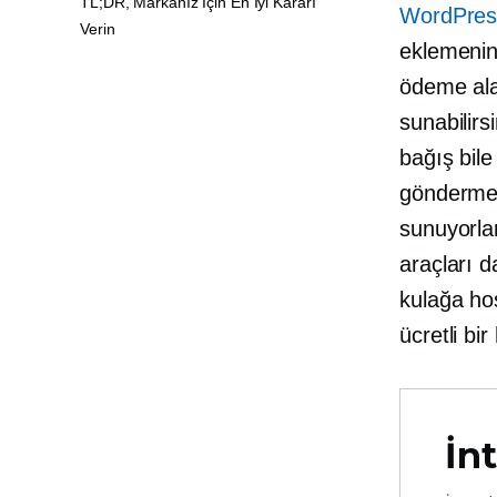
TL;DR, Markanız İçin En İyi Kararı
WordPres
Verin
eklemenin 
ödeme alab
sunabilirs
bağış bile
göndermen
sunuyorla
araçları d
kulağa ho
ücretli bi
İnt