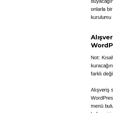
duyacağına
onlarla bi
kurulumu ç
Alışver
WordPr
Not: Kısal
kuracağın
farklı deği
Alışveriş 
WordPress'
menü bulun