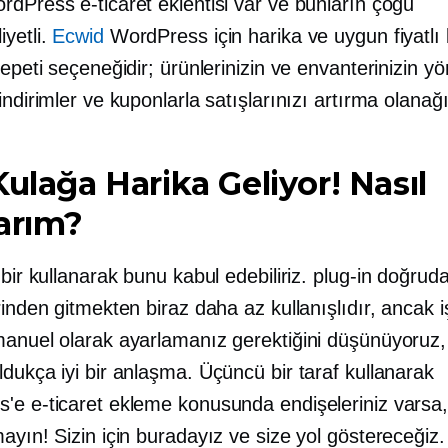
rdPress e-ticaret eklentisi var ve bunların çoğu
yetli.
Ecwid
WordPress için harika ve uygun fiyatlı 
sepeti seçeneğidir; ürünlerinizin ve envanterinizin yö
indirimler ve kuponlarla satışlarınızı artırma olanağ
Kulağa Harika Geliyor! Nasıl
arım?
 bir kullanarak bunu kabul edebiliriz.
plug-in
doğruda
rinden gitmekten biraz daha az kullanışlıdır, ancak iş
manuel olarak ayarlamanız gerektiğini düşünüyoruz
dukça iyi bir anlaşma. Üçüncü bir taraf kullanarak
'e e-ticaret ekleme konusunda endişeleriniz varsa
ayın! Sizin için buradayız ve size yol göstereceğiz.