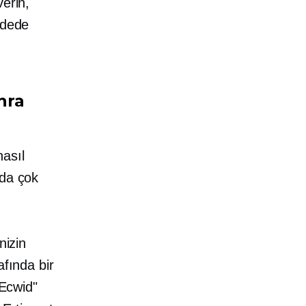
verin,
adede
nra
nasıl
 da çok
nizin
afında bir
"Ecwid"