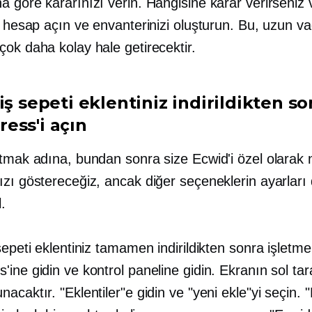
 göre kararınızı verin. Hangisine karar verirseniz 
r hesap açın ve envanterinizi oluşturun. Bu, uzun v
ok daha kolay hale getirecektir.
iş sepeti eklentiniz indirildikten so
ess'i açın
tmak adına, bundan sonra size Ecwid'i özel olarak 
ızı göstereceğiz, ancak diğer seçeneklerin ayarları
l.
sepeti eklentiniz tamamen indirildikten sonra işletme
ine gidin ve kontrol paneline gidin. Ekranın sol tar
acaktır. "Eklentiler"e gidin ve "yeni ekle"yi seçin. 