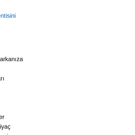
tisini
Markanıza
rı
er
iyaç