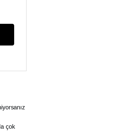
niyorsanız
da çok