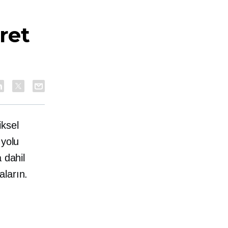
ret
iksel
 yolu
 dahil
ların.