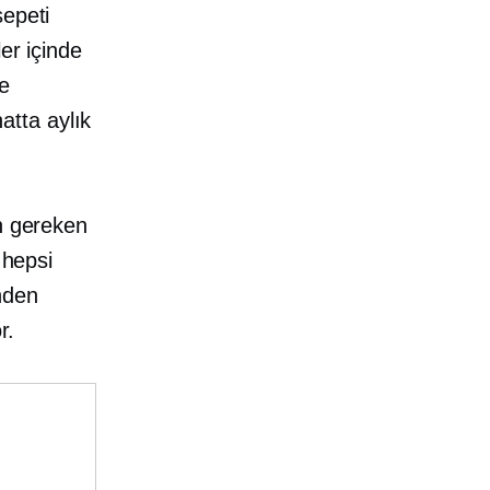
sepeti
er içinde
le
hatta aylık
in gereken
 hepsi
nden
r.