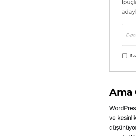
İpuçl
adayl
Ecw
Ama 
WordPress
ve kesinli
düşünüyor