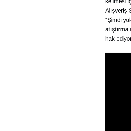
kelimesi i
Alışveriş 
“Şimdi yük
atıştırmal
hak ediyo