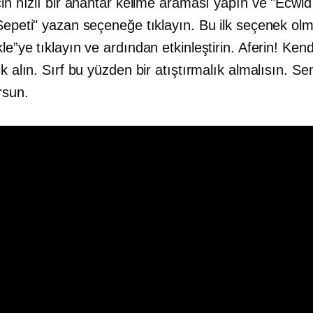
çin hızlı bir anahtar kelime araması yapın ve "Ecwid
Sepeti" yazan seçeneğe tıklayın. Bu ilk seçenek olm
le”ye tıklayın ve ardından etkinleştirin. Aferin! Kend
ık alın. Sırf bu yüzden bir atıştırmalık almalısın. S
rsun.