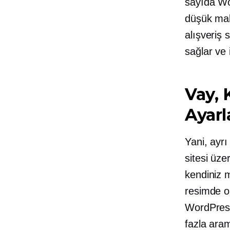
sayıda Wo
düşük mali
alışveriş 
sağlar ve 
Vay, 
Ayarl
Yani, ayrı
sitesi üze
kendiniz 
resimde ol
WordPress
fazla aram