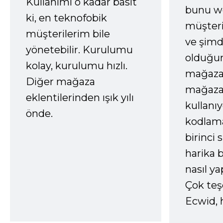
Kullanımı o kadar basit
bunu we
ki, en teknofobik
müşter
müşterilerim bile
ve şimd
yönetebilir. Kurulumu
olduğum
kolay, kurulumu hızlı.
mağazay
Diğer mağaza
mağaza
eklentilerinden ışık yılı
kullanı
önde.
kodlam
birinci 
harika b
nasıl yap
Çok te
Ecwid, 