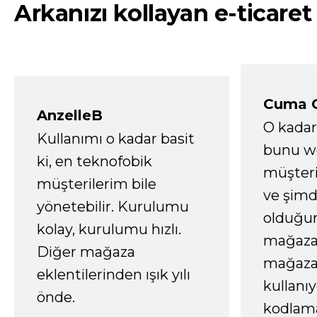
Arkanızı kollayan e-ticaret
Cuma 
AnzelleB
O kadar
Kullanımı o kadar basit
bunu we
ki, en teknofobik
müşter
müşterilerim bile
ve şimd
yönetebilir. Kurulumu
olduğum
kolay, kurulumu hızlı.
mağazay
Diğer mağaza
mağaza
eklentilerinden ışık yılı
kullanı
önde.
kodlam