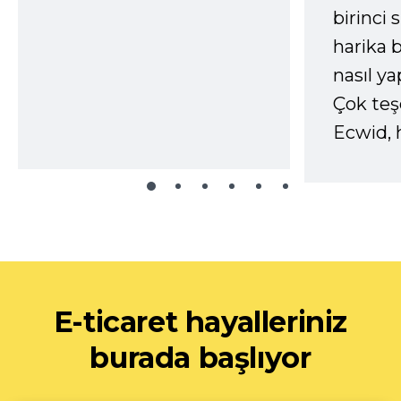
birinci 
harika b
nasıl yap
Çok te
Ecwid, 
E-ticaret hayalleriniz
burada başlıyor