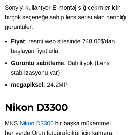
Sony'yi kullanıyor
E-montaj
sığ çekimler için
birçok seçeneğe sahip lens serisi
alan derinliği
görüntüler.
Fiyat
: resmi web sitesinde 748.00$'dan
başlayan fiyatlarla
Görüntü sabitleme
: Dahili yok (Lens
stabilizasyonu var)
megapiksel
: 24.2MP
Nikon D3300
MKS
Nikon D3300
bir başka mükemmel
her yerde
Ürün fotoğrafçılığı için kamera.