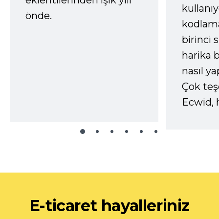
eklentilerinden ışık yılı
kullanı
önde.
kodlam
birinci 
harika b
nasıl yap
Çok te
Ecwid, 
E-ticaret hayalleriniz