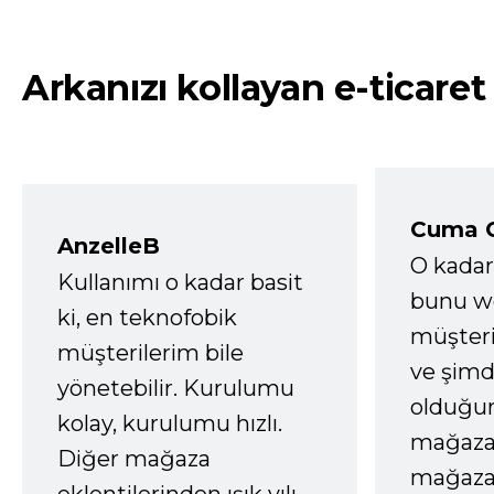
Arkanızı kollayan e-ticaret
Cuma 
AnzelleB
O kadar
Kullanımı o kadar basit
bunu we
ki, en teknofobik
müşter
müşterilerim bile
ve şimd
yönetebilir. Kurulumu
olduğum
kolay, kurulumu hızlı.
mağazay
Diğer mağaza
mağaza