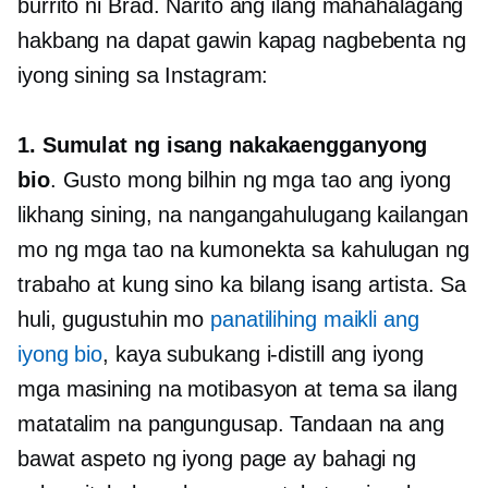
burrito ni Brad. Narito ang ilang mahahalagang
hakbang na dapat gawin kapag nagbebenta ng
iyong sining sa Instagram:
1. Sumulat ng isang nakakaengganyong
bio
. Gusto mong bilhin ng mga tao ang iyong
likhang sining, na nangangahulugang kailangan
mo ng mga tao na kumonekta sa kahulugan ng
trabaho at kung sino ka bilang isang artista. Sa
huli, gugustuhin mo
panatilihing maikli ang
iyong bio
, kaya subukang i-distill ang iyong
mga masining na motibasyon at tema sa ilang
matatalim na pangungusap. Tandaan na ang
bawat aspeto ng iyong page ay bahagi ng