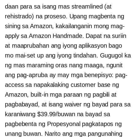
daan para sa isang mas streamlined (at
rehistrado) na proseso. Upang magbenta ng
sining sa Amazon, kakailanganin mong mag-
apply sa Amazon Handmade. Dapat na suriin
at maaprubahan ang iyong aplikasyon bago
mo mai-set up ang iyong tindahan. Gugugol ka
ng mas maraming oras nang maaga, ngunit
ang pag-apruba ay may mga benepisyo: pag-
access sa napakalaking customer base ng
Amazon,
built-in
mga paraan ng pagbili at
pagbabayad, at isang waiver ng bayad para sa
karaniwang $39.99/buwan na bayad sa
pagbebenta ng Propesyonal pagkatapos ng
unang buwan. Narito ang mga pangunahing