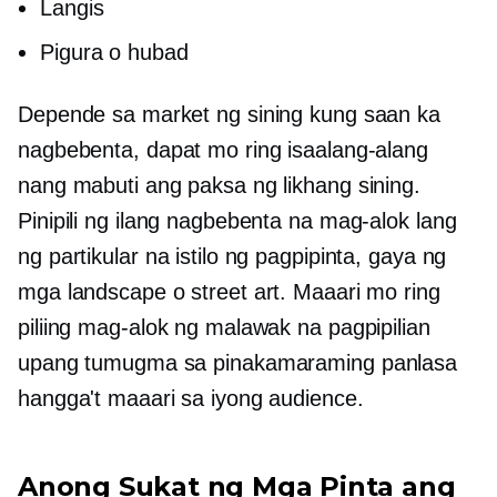
Langis
Pigura o hubad
Depende sa market ng sining kung saan ka
nagbebenta, dapat mo ring isaalang-alang
nang mabuti ang paksa ng likhang sining.
Pinipili ng ilang nagbebenta na mag-alok lang
ng partikular na istilo ng pagpipinta, gaya ng
mga landscape o street art. Maaari mo ring
piliing mag-alok ng malawak na pagpipilian
upang tumugma sa pinakamaraming panlasa
hangga't maaari sa iyong audience.
Anong Sukat ng Mga Pinta ang