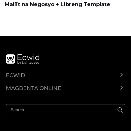
Maliit na Negosyo + Libreng Template
ECWID
Ecwid.com
MAGBENTA ONLINE
Help center
Ibenta kahit saan
Ibenta sa Facebook