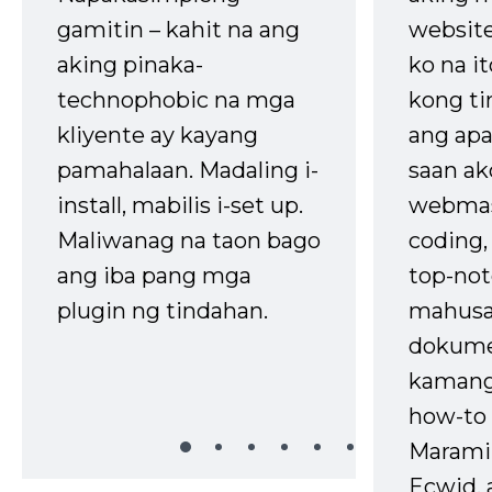
gamitin – kahit na ang
website
aking pinaka-
ko na it
technophobic na mga
kong t
kliyente ay kayang
ang apa
pamahalaan. Madaling i-
saan ak
install, mabilis i-set up.
webmas
Maliwanag na taon bago
coding
ang iba pang mga
top-not
plugin ng tindahan.
mahusa
dokume
kaman
how-to 
Marami
Ecwid, 