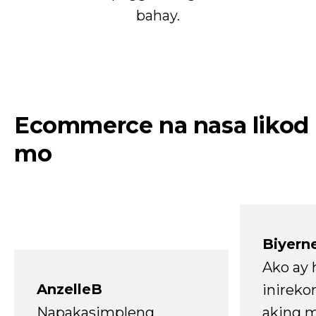
bahay.
Ecommerce na nasa likod
mo
Biyern
Ako ay
AnzelleB
inireko
Napakasimpleng
aking m