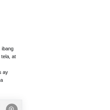
 ibang
tela, at
s ay
na