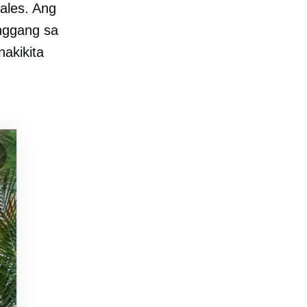
ales. Ang
nggang sa
akikita