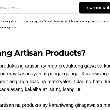
sumuskrib
mayag akong tumanggap ng Ecwid Newsletter. Maaari akong mag-unsubscr
umang oras.
ng Artisan Products?
produktong artisan ay mga produktong gawa sa k
ang may kasanayan at pangangalaga. Karaniwang 
amit ang mga likas na materyales, tulad ng bato, ka
 kadalasang kakaiba at
isa-ng-isang-uri.
rtisan na produkto ay karaniwang ginagawa sa malil