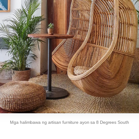
Mga halimbawa ng artisan furniture ayon sa 8 Degrees South