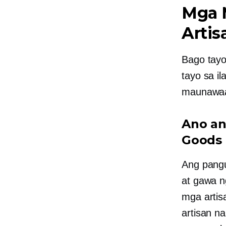
Mga 
Arti
Bago tayo
tayo sa i
maunawaa
Ano an
Goods
Ang pangu
at
gawa n
mga artis
artisan n