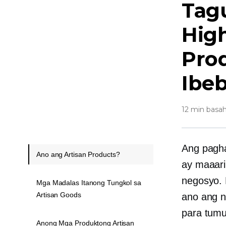
Tag
Hig
Pro
Ibe
12 min basah
Ang pagh
Ano ang Artisan Products?
ay maaari
negosyo. 
Mga Madalas Itanong Tungkol sa
Artisan Goods
ano ang n
para tumu
Anong Mga Produktong Artisan