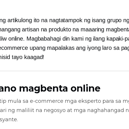
ng artikulong ito na nagtatampok ng isang grupo 
angang artisan na produkto na maaaring magbent
liw online. Magbabahagi din kami ng ilang kapaki-
 ecommerce upang mapalakas ang iyong laro sa pa
isid tayo kaagad!
ano magbenta online
tip mula sa
e-commerce
mga eksperto para sa m
ari ng maliliit na negosyo at mga naghahangad 
syante.