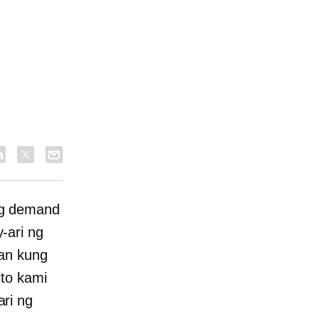
ng demand
-ari ng
an kung
to kami
ri ng