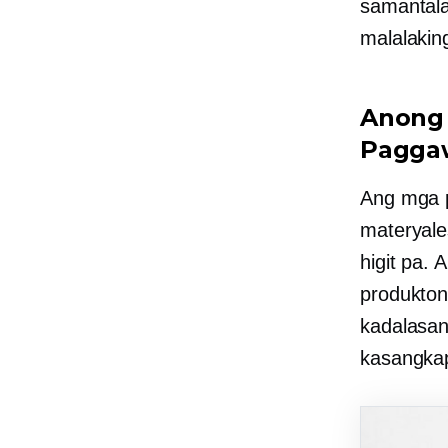
samantal
malalakin
Anong 
Paggaw
Ang mga p
materyales
higit pa. 
produkton
kadalasan
kasangka