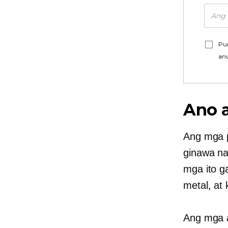
Pu
an
Ano a
Ang mga 
ginawa n
mga ito g
metal, at
Ang mga a