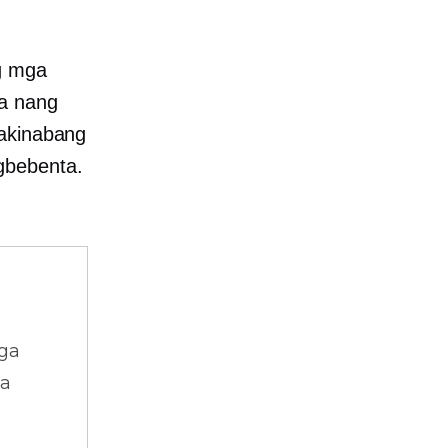
ng mga
a nang
pakinabang
gbebenta.
ga
na