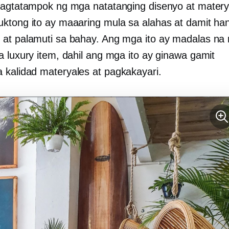
nagtatampok ng mga natatanging disenyo at matery
ktong ito ay maaaring mula sa alahas at damit ha
at palamuti sa bahay. Ang mga ito ay madalas na n
a luxury item, dahil ang mga ito ay ginawa gamit
 kalidad
materyales at pagkakayari.