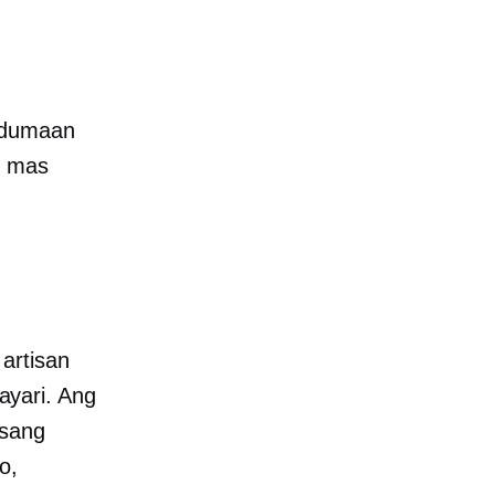
, dumaan
g mas
n
artisan
ayari. Ang
asang
o,