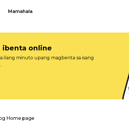
Mamahala
 ibenta online
sa ilang minuto upang magbenta sa isang
.
log Home page