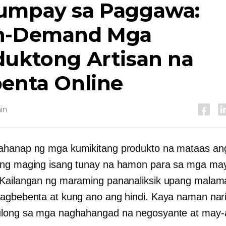
umpay sa Paggawa:
h-Demand
Mga
duktong Artisan na
benta Online
in
ahanap ng mga kumikitang produkto na mataas a
ng maging isang tunay na hamon para sa mga may
Kailangan ng maraming pananaliksik upang malam
agbebenta at kung ano ang hindi. Kaya naman nari
long sa mga naghahangad na negosyante at may-a