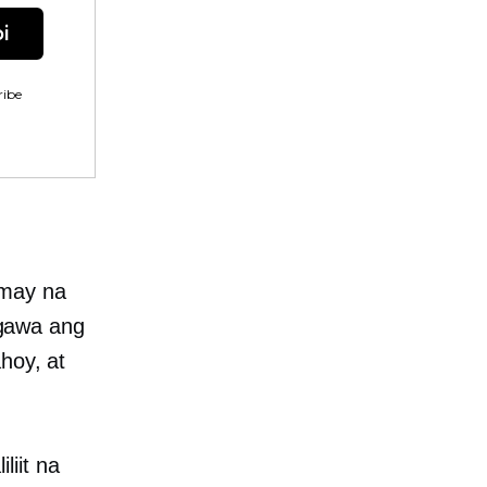
i
ibe
amay na
gawa ang
hoy, at
iit na