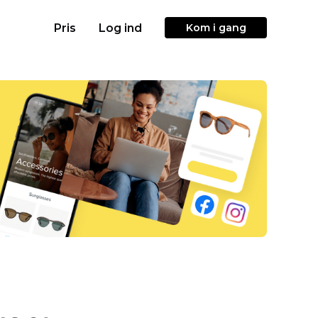
Pris
Log ind
Kom i gang