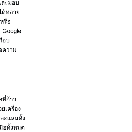
รและมอบ
รได้หลาย
หรือ
ก Google
กือบ
ื่อความ
อที่ก้าว
วยเครื่อง
ละแลนดิ้ง
ือทั้งหมด