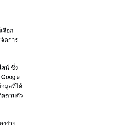
เลือก
รจัดการ
น์ ซึ่ง
้ Google
มูลที่ได้
ิดตามตัว
่องง่าย