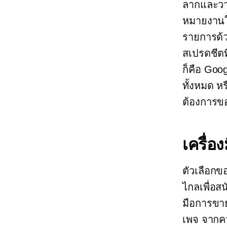
ลากและว
หมายงานให
รายการด้ว
สเปรดชีตท
ก็คือ Goog
ทั้งหมด ห
ต้องการขอ
เครื่อ
ตัวเลือกขอ
ไกลเพื่อส
มือการขาย
เพจ จากคว