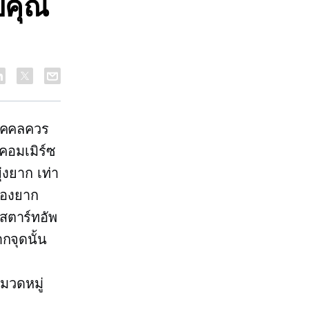
วยคุณ
่บุคคลควร
คอมเมิร์ซ
ยุ่งยาก
เท่า
ื่องยาก
สตาร์ทอัพ
กจุดนั้น
มวดหมู่