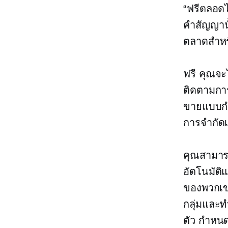
“ฟรีตลอดไ
คำสัญญานั
ตลาดสำหร
ฟรี คุณจะ
ติดตามการ
ขายแบบกำห
การจำกัด
คุณสามารถ
อัตโนมัติแ
ของพวกเขา
กลุ่มและ
ตัว กำหนด