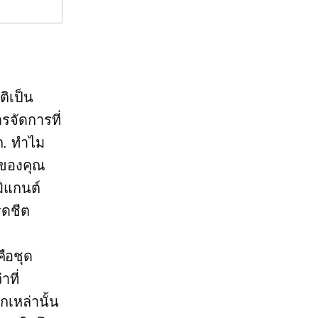
ติเป็น
การจัดการที่
ก.
ทำไม
์ของคุณ
ิแกนต์
รดชีต
คือชุด
าที่
เหล่านั้น