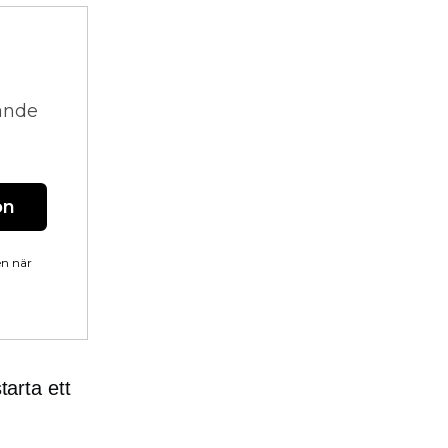
vande
on
en när
tarta ett