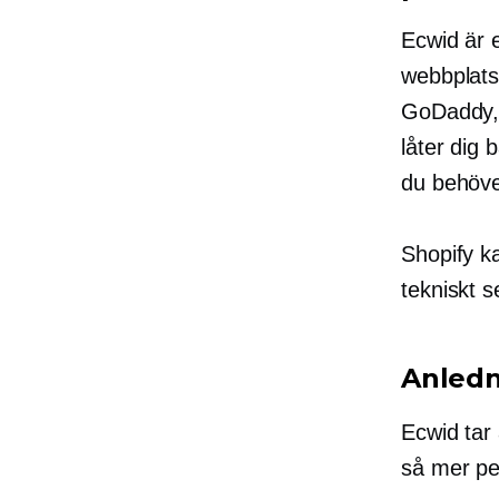
Ecwid är 
webbplats
GoDaddy, 
låter dig
du behöver
Shopify k
tekniskt s
Anledn
Ecwid tar 
så mer pe