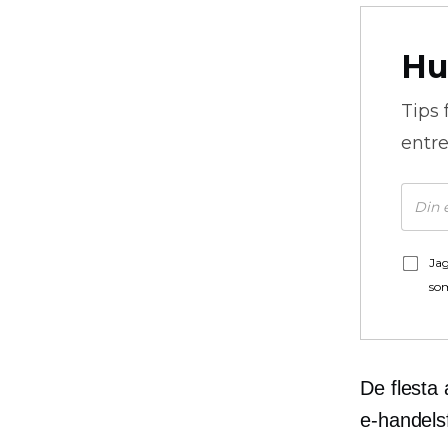
Hu
Tips 
entre
Jag
som
De flesta 
e-handels