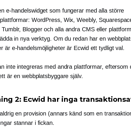
en e-handelswidget som fungerar med alla större
plattformar: WordPress, Wix, Weebly, Squarespac
Tumblr, Blogger och alla andra CMS eller plattfor
 bädda in nya verktyg. Om du redan har en webbplats
 är e-handelsmöjligheter är Ecwid ett tydligt val.
an inte integreras med andra plattformar, eftersom 
ett är en webbplatsbyggare själv.
ing 2: Ecwid har inga transaktionsa
aldrig en provision (annars känd som en transaktion
ngar stannar i fickan.