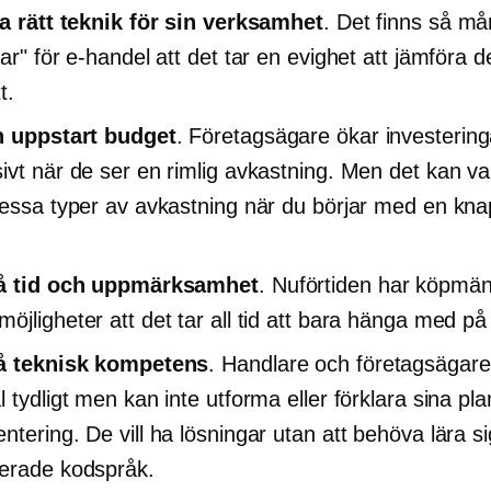
ja rätt teknik för sin verksamhet
. Det finns så m
gar" för e-handel att det tar en evighet att jämföra
t.
en
uppstart
budget
. Företagsägare ökar investerin
ivt när de ser en rimlig avkastning. Men det kan va
dessa typer av avkastning när du börjar med en kn
på tid och uppmärksamhet
. Nuförtiden har köpmä
öjligheter att det tar all tid att bara hänga med p
på teknisk kompetens
. Handlare och företagsägare
 tydligt men kan inte utforma eller förklara sina pla
ntering. De vill ha lösningar utan att behöva lära si
erade kodspråk.