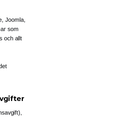
e, Joomla,
mar som
 och allt
det
vgifter
savgift),