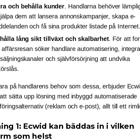
era och behålla kunder
. Handlarna behöver lämpli
 hjälpa dem att lansera annonskampanjer, skapa e-
delanden och få sina produkter listade på Internet
thålla
lång sikt
tillväxt och skalbarhet
. För att fo
i affärsresan söker handlare automatisering, integra
säljningskanaler och
självförsörjning
att undvika
törslås.
vara på handlarens behov som dessa, erbjuder Ecw
att sätta upp
lösning med
inbyggd
automatiserade
ringsalternativ (reklam och e-post), allt till ett rimli
ing 1: Ecwid kan bäddas in i vilken
orm som helst