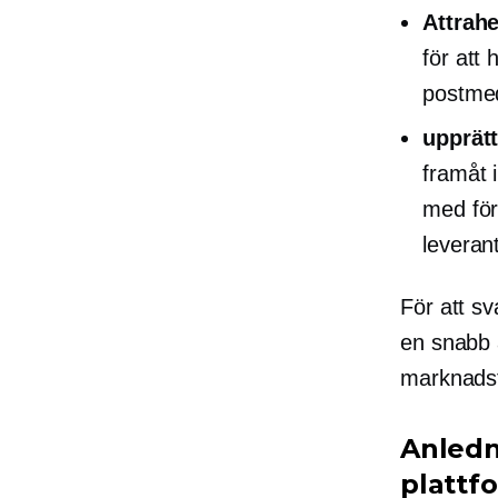
Attrah
för att
postmed
upprät
framåt 
med för
leveran
För att s
en
snabb 
marknadsfö
Anledn
plattf