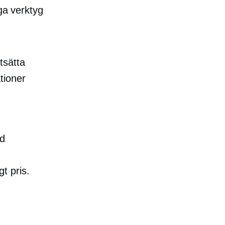
ga verktyg
.
rtsätta
tioner
id
gt pris.