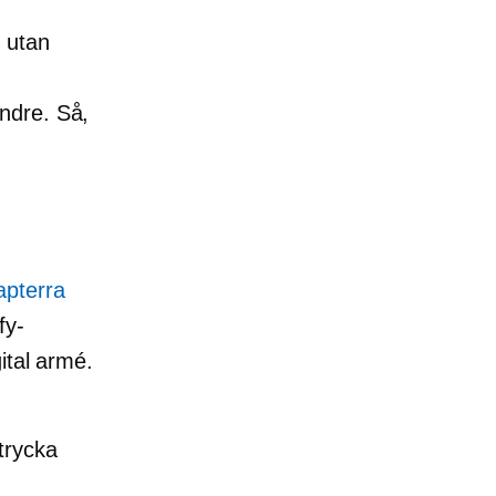
 utan
ndre. Så,
apterra
fy-
ital armé.
trycka