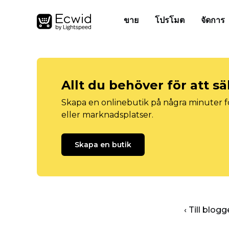
ขาย
โปรโมต
จัดการ
Allt du behöver för att sä
Skapa en onlinebutik på några minuter fö
eller marknadsplatser.
Skapa en butik
‹ Till blo