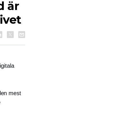
d är
ivet
igitala
 den mest
e
d