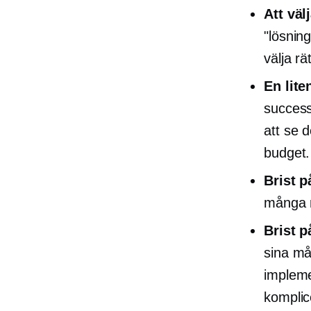
Att väl
"lösnin
välja rät
En lit
success
att se 
budget.
Brist 
många m
Brist 
sina mål
impleme
komplic