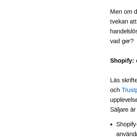
Men om du
tvekan at
handelslö
vad ger?
Shopify: 
Läs skrif
och
Trustp
upplevelse
Säljare är
Shopify
använda