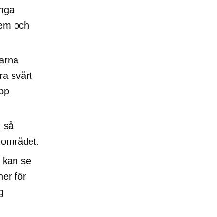
ånga
 dem och
garna
ra svårt
app
n så
å området.
 kan se
ner för
g