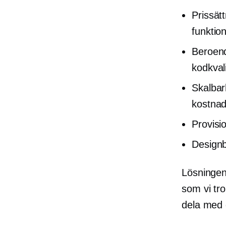
Prissät
funktion
Beroen
kodkvali
Skalbar
kostnad
Provisi
Designb
Lösningen
som vi tro
dela med 