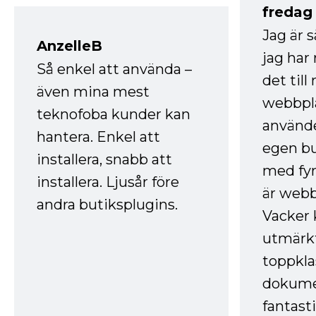
fredag ​
Jag är 
AnzelleB
jag ha
Så enkel att använda –
det till
även mina mest
webbpla
teknofoba kunder kan
använde
hantera. Enkel att
egen bu
installera, snabb att
med fyr
installera. Ljusår före
är webb
andra butiksplugins.
Vacker 
utmärkt
toppkla
dokume
fantast