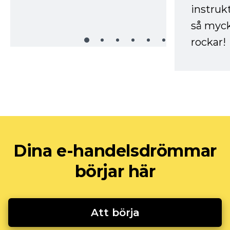
instruk
så myck
rockar!
Dina e-handelsdrömmar
börjar här
Att börja