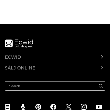
ECWID
Ecwid.com
SÄLJ ONLINE
Pris
Sälj överallt
Hjälpcenter
Sälj på Facebook
Sälj på Instagram