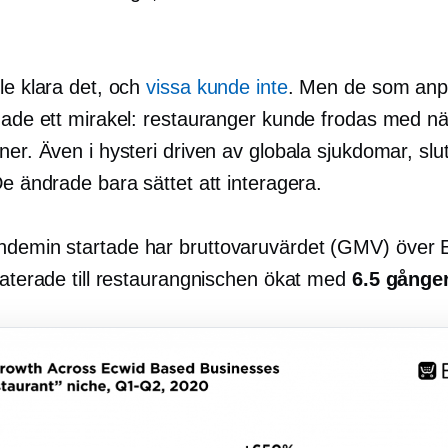
le klara det, och
vissa kunde inte
. Men de som an
tnade ett mirakel: restauranger kunde frodas med nä
ner. Även i hysteri driven av globala sjukdomar, slu
De ändrade bara sättet att interagera.
demin startade har bruttovaruvärdet (GMV) över 
laterade till restaurangnischen ökat med
6.5 gånge