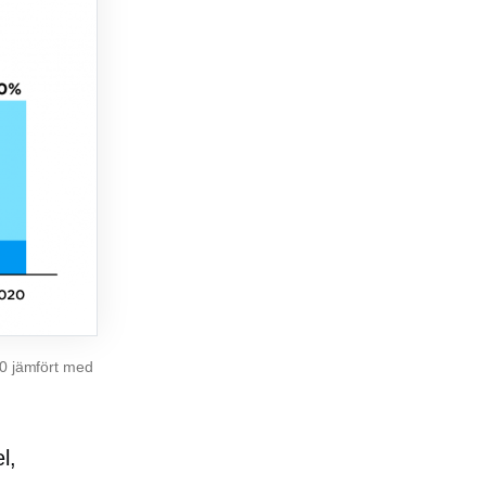
20 jämfört med
l,