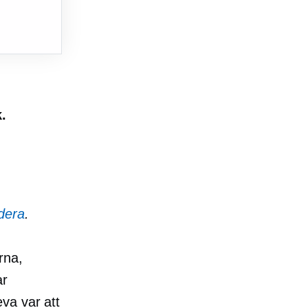
.
dera
.
rna,
ar
va var att