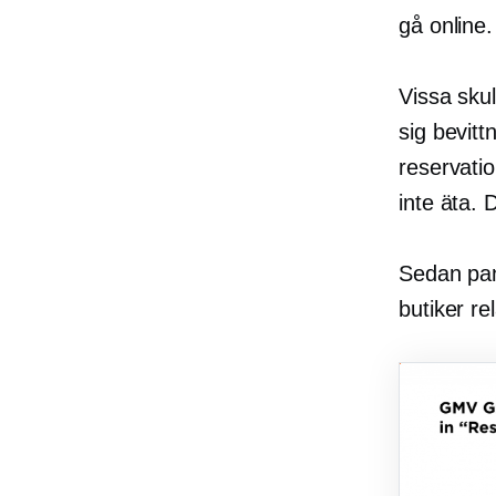
gå online.
Vissa skul
sig bevit
reservatio
inte äta. 
Sedan pan
butiker re