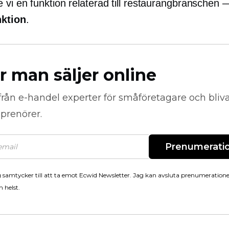
 vi en funktion relaterad till restaurangbranschen 
nktion
.
r man säljer online
från
e-handel
experter för småföretagare och bli
prenörer.
Prenumerati
 samtycker till att ta emot Ecwid Newsletter. Jag kan avsluta prenumeration
 helst.