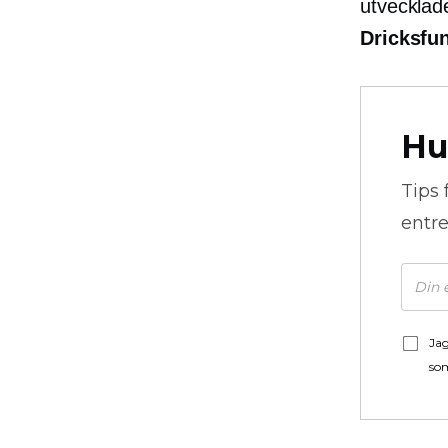
utvecklade
Dricksfu
Hu
Tips 
entre
Jag
som