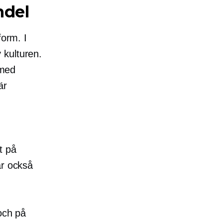
ndel
form. I
v kulturen.
 med
är
t på
är också
och på