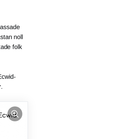
passade
stan noll
tade folk
Ecwid-
r
.