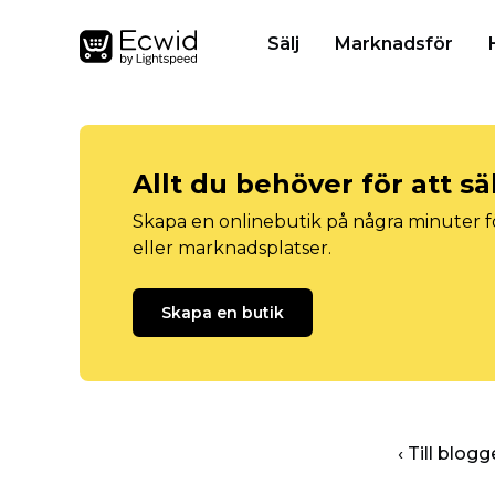
Sälj
Marknadsför
Allt du behöver för att sä
Skapa en onlinebutik på några minuter fö
eller marknadsplatser.
Skapa en butik
‹ Till blo