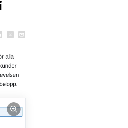
i
ör alla
 kunder
levelsen
 belopp.