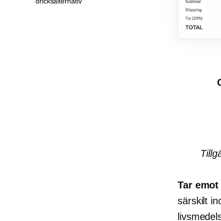
dricksalternativ
Till
Tar emot 
särskilt 
livsmedel