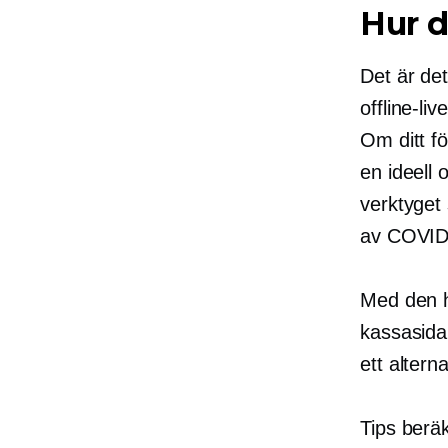
Hur d
Det är det
offline-liv
Om ditt fö
en
ideell 
verktyget
av
COVID
Med den h
kassasida
ett altern
Tips beräk