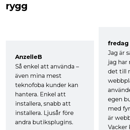
rygg
fredag ​
Jag är 
AnzelleB
jag ha
Så enkel att använda –
det till
även mina mest
webbpla
teknofoba kunder kan
använde
hantera. Enkel att
egen bu
installera, snabb att
med fyr
installera. Ljusår före
är webb
andra butiksplugins.
Vacker 