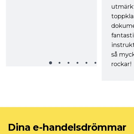
utmärkt
toppkla
dokume
fantast
instruk
så myck
rockar!
Dina e-handelsdrömmar