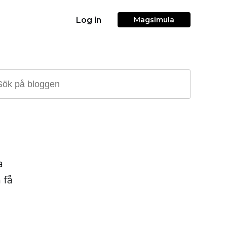
Log in
Magsimula
a
 få