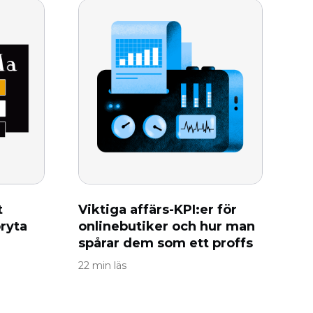
t
Viktiga affärs-KPI:er för
ryta
onlinebutiker och hur man
spårar dem som ett proffs
22 min läs