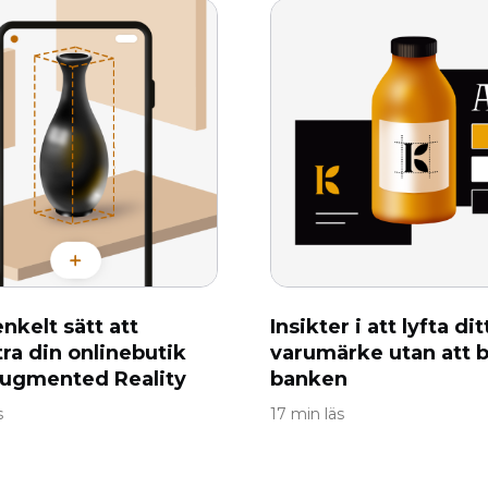
nkelt sätt att
Insikter i att lyfta dit
tra din onlinebutik
varumärke utan att b
ugmented Reality
banken
s
17 min läs