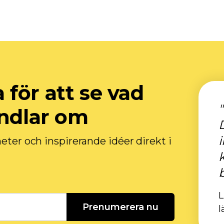
för att se vad
andlar om
heter och inspirerande idéer direkt i
L
Prenumerera nu
l