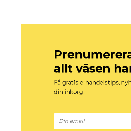
Prenumerera 
allt väsen h
Få gratis e-handelstips, ny
din inkorg