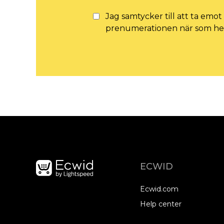
Jag samtycker till att ta emo
prenumerationen när som hel
ECWID
Ecwid.com
Help center