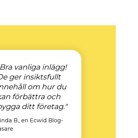
"Bra vanliga inlägg!
De ger insiktsfullt
innehåll om hur du
kan förbättra och
bygga ditt företag."
inda B., en Ecwid Blog-
äsare