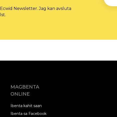
t Ecwid Newsletter. Jag kan avsluta
st.
MAGBENTA
ONLINE
Ibenta kahit saan
Ibenta sa Facebook