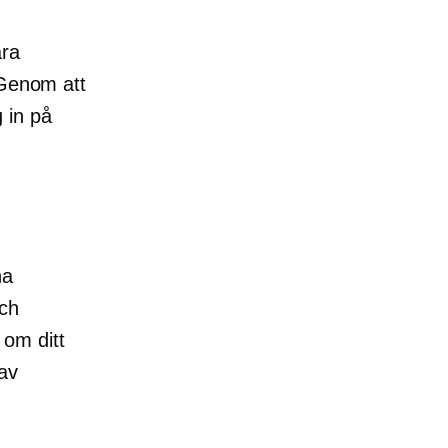
ara
 Genom att
g in på
na
och
om ditt
av