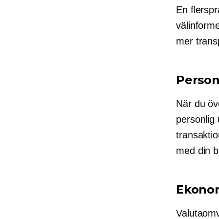
En flerspr
välinform
mer trans
Person
När du öve
personlig 
transakti
med din b
Ekonom
Valutaomv