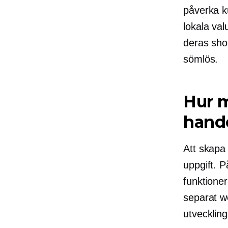
påverka k
lokala valu
deras sho
sömlös.
Hur m
hand
Att skapa
uppgift. P
funktioner
separat we
utveckling