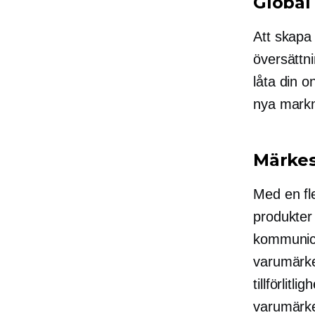
Global
Att skapa
översättn
låta din o
nya markn
Märkes
Med en fl
produkter 
kommunice
varumärk
tillförlitl
varumärk