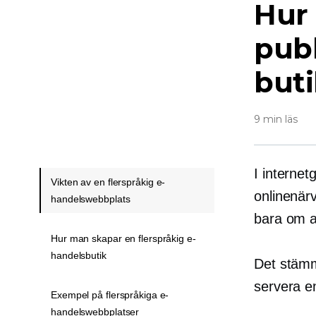
Hur 
publ
buti
9 min läs
I internetg
Vikten av en flerspråkig e-
onlinenär
handelswebbplats
bara om a
Hur man skapar en flerspråkig e-
handelsbutik
Det stämm
servera 
Exempel på flerspråkiga e-
handelswebbplatser