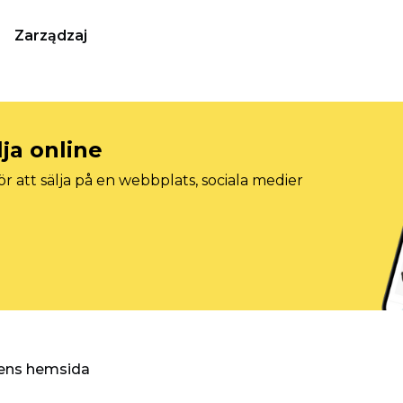
Zarządzaj
lja online
r att sälja på en webbplats, sociala medier
ggens hemsida