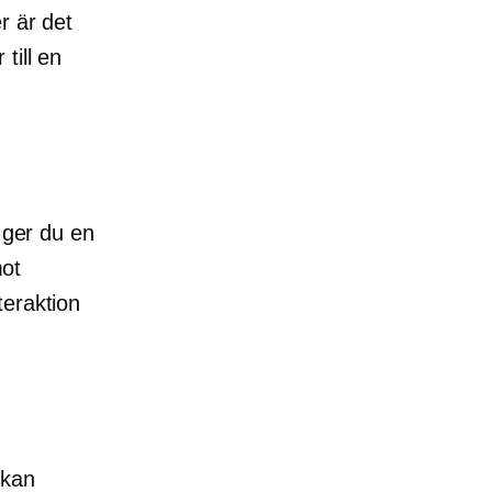
r är det
till en
 ger du en
mot
teraktion
 kan