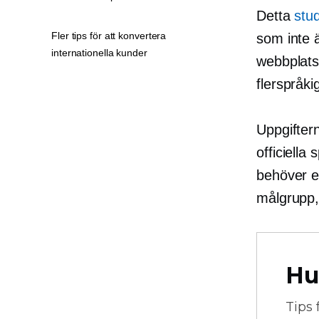
Detta
stu
Fler tips för att konvertera
som inte 
internationella kunder
webbplatsi
flerspråki
Uppgiftern
officiella
behöver en
målgrupp,
Hu
Tips 