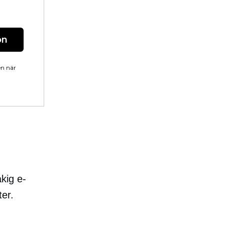
on
en när
åkig e-
er.