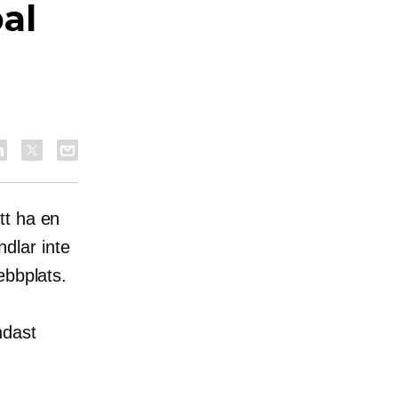
al
att ha en
dlar inte
ebbplats.
ndast