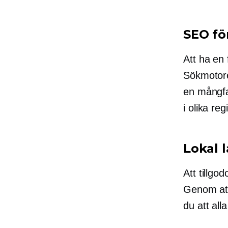
SEO fö
Att ha en
Sökmotore
en mångfal
i olika reg
Lokal l
Att tillgo
Genom att 
du att alla