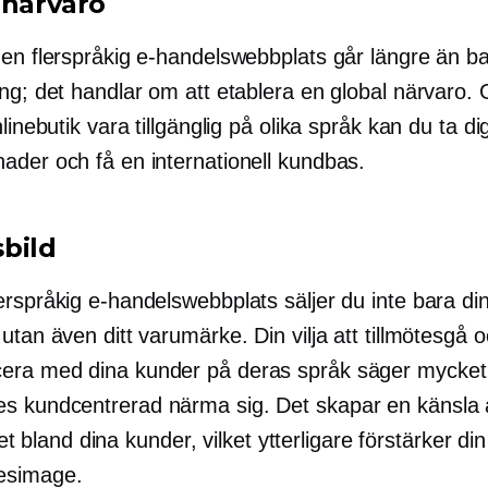
 närvaro
 en flerspråkig e-handelswebbplats går längre än b
ing; det handlar om att etablera en global närvaro.
nlinebutik vara tillgänglig på olika språk kan du ta di
ader och få en internationell kundbas.
bild
erspråkig e-handelswebbplats säljer du inte bara di
utan även ditt varumärke. Din vilja att tillmötesgå 
ra med dina kunder på deras språk säger mycket 
es
kundcentrerad
närma sig. Det skapar en känsla 
ighet bland dina kunder, vilket ytterligare förstärker din
esimage.