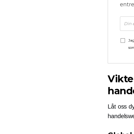
entre
Jag
som
Vikte
hand
Låt oss dy
handelswe