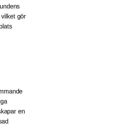
kundens
 vilket gör
plats
rämmande
iga
 skapar en
ssad