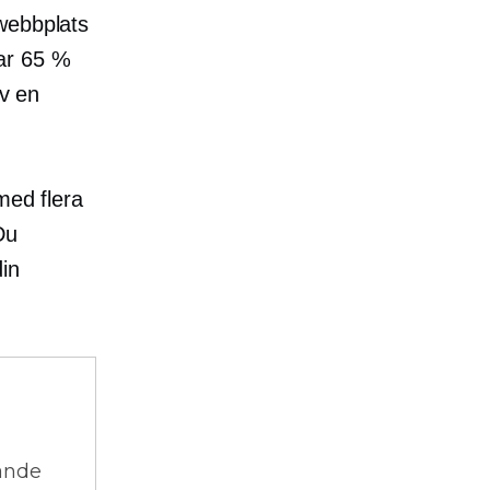
webbplats
rar 65 %
av en
med flera
Du
din
vande