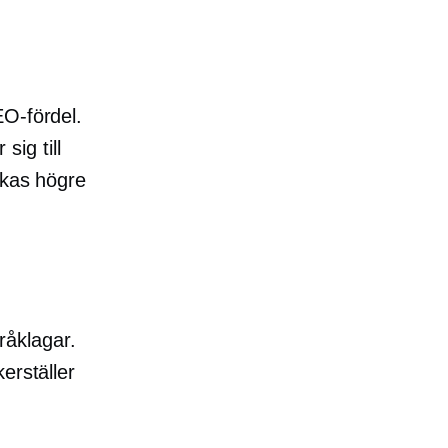
EO-fördel.
ig till
nkas högre
pråklagar.
erställer