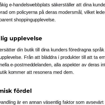
åkig e-handelswebbplats säkerställer att dina kunde
erad
om policyerna på deras modersmål, vilket leder 
parent shoppingupplevelse.
lig upplevelse
rsätter din butik till dina kunders föredragna språk
upplevelse. Från att bläddra i produkter till att ta e
onella e-postmeddelanden, alla aspekter av deras in
utik kommer att resonera med dem.
isk fördel
andling är en annan väsentlig faktor som avsevärt