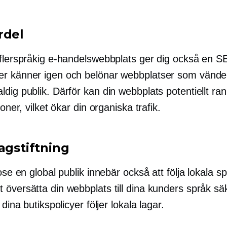
rdel
 flerspråkig e-handelswebbplats ger dig också en S
r känner igen och belönar webbplatser som vänder s
dig publik. Därför kan din webbplats potentiellt ra
ioner, vilket ökar din organiska trafik.
agstiftning
dose en global publik innebär också att följa lokala s
översätta din webbplats till dina kunders språk säk
 dina butikspolicyer följer lokala lagar.