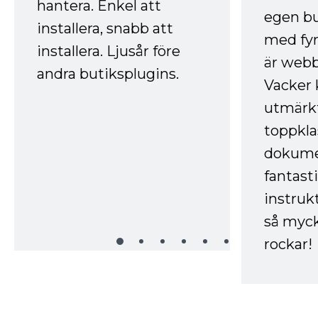
hantera. Enkel att
egen bu
installera, snabb att
med fyr
installera. Ljusår före
är webb
andra butiksplugins.
Vacker 
utmärkt
toppkla
dokume
fantast
instruk
så myck
rockar!