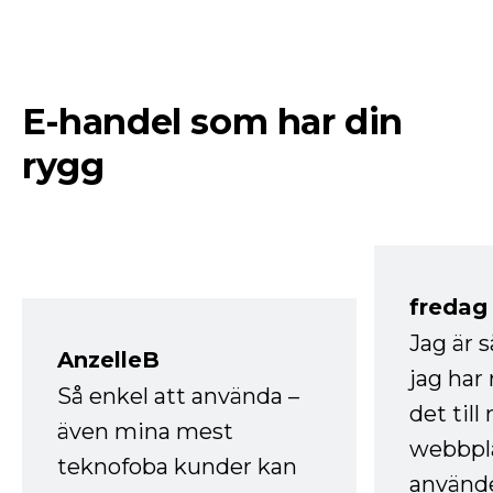
E-handel som har din
rygg
fredag ​
Jag är 
AnzelleB
jag ha
Så enkel att använda –
det till
även mina mest
webbpla
teknofoba kunder kan
använde