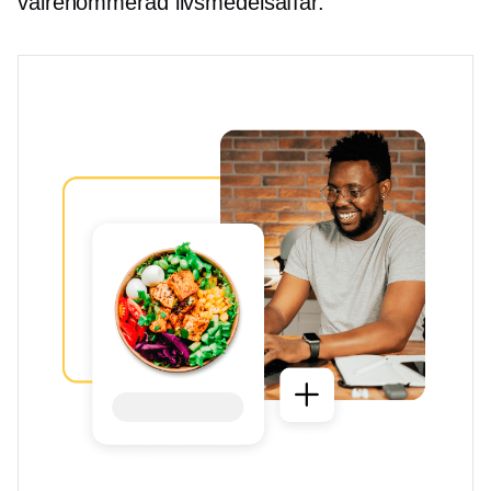
välrenommerad livsmedelsaffär.