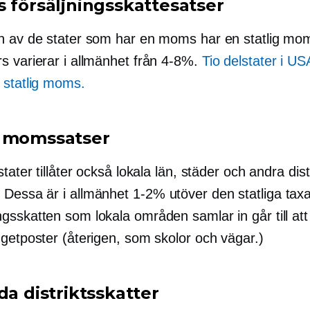
s försäljningsskattesatser
n av de stater som har en moms har en statlig mo
s varierar i allmänhet från
4-8%.
Tio delstater i US
 statlig moms.
 momssatser
stater tillåter också lokala län, städer och andra dist
Dessa är i allmänhet
1-2%
utöver den statliga tax
sskatten som lokala områden samlar in går till att
dgetposter (återigen, som skolor och vägar.)
da distriktsskatter