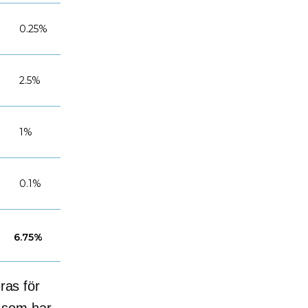
0.25%
2.5%
1%
0.1%
6.75%
ras för