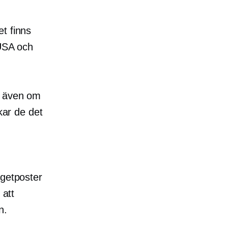
t finns
 USA och
tt även om
kar de det
dgetposter
 att
n.