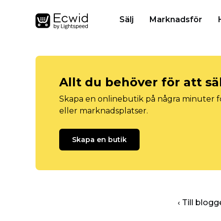
Sälj
Marknadsför
Allt du behöver för att sä
Skapa en onlinebutik på några minuter fö
eller marknadsplatser.
Skapa en butik
‹ Till blo