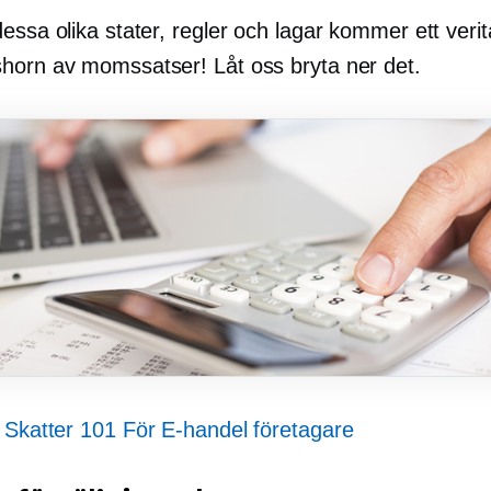
essa olika stater, regler och lagar kommer ett verit
horn av momssatser! Låt oss bryta ner det.
:
Skatter 101 För
E-handel
företagare