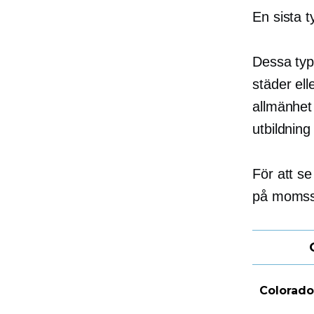
En sista t
Dessa type
städer ell
allmänhet 
utbildning 
För att se
på momssa
Colorado