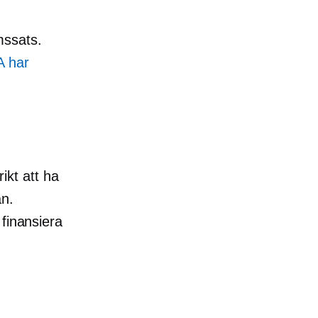
mssats.
A har
rikt att ha
an.
 finansiera