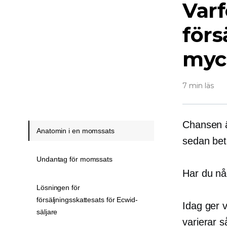
Varf
förs
myc
7 min läs
Chansen ä
Anatomin i en momssats
sedan bet
Undantag för momssats
Har du någ
Lösningen för
försäljningsskattesats för Ecwid-
Idag ger v
säljare
varierar s