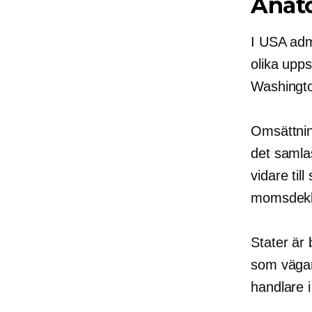
Anat
I USA adm
olika upp
Washingto
Omsättnin
det samlas
vidare ti
momsdekla
Stater är
som vägar 
handlare i