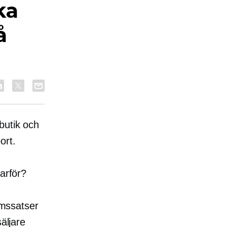
ka
å
butik och
ort.
varför?
omssatser
äljare