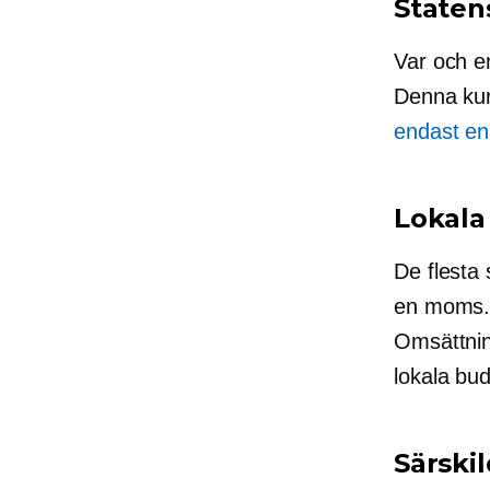
Staten
Var och e
Denna kur
endast en
Lokala
De flesta 
en moms. 
Omsättning
lokala bu
Särskil