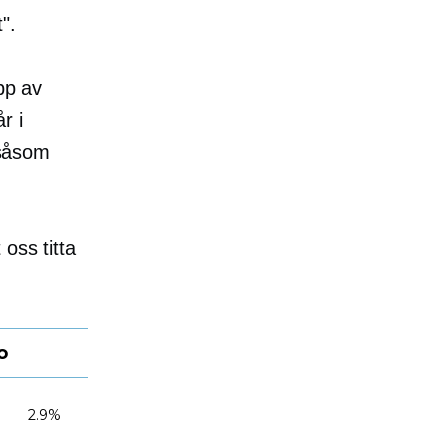
".
pp av
r i
 såsom
oss titta
o
2.9%