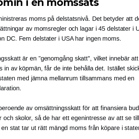
omin i en momssats
inistreras moms på delstatsnivå. Det betyder att de
sättningar av momsregler och lagar i 45 delstater i
n DC. Fem delstater i USA har ingen moms.
gsskatt är en
"genomgång
skatt”, vilket innebär a
 in av köpmän, får de inte behålla det. Istället skic
ll staten med jämna mellanrum tillsammans med en
ration.
 beroende av omsättningsskatt för att finansiera bu
och skolor, så de har ett egenintresse av att se till
 en stat tar ut rätt mängd moms från köpare i state