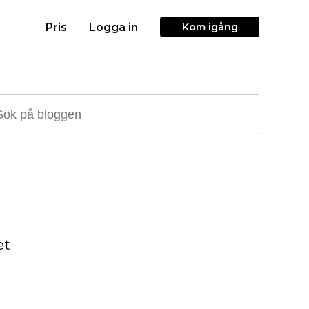
Pris
Logga in
Kom igång
et