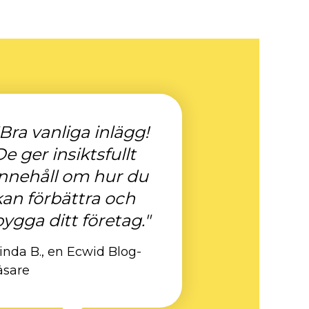
"Bra vanliga inlägg!
De ger insiktsfullt
innehåll om hur du
kan förbättra och
bygga ditt företag."
inda B., en Ecwid Blog-
äsare