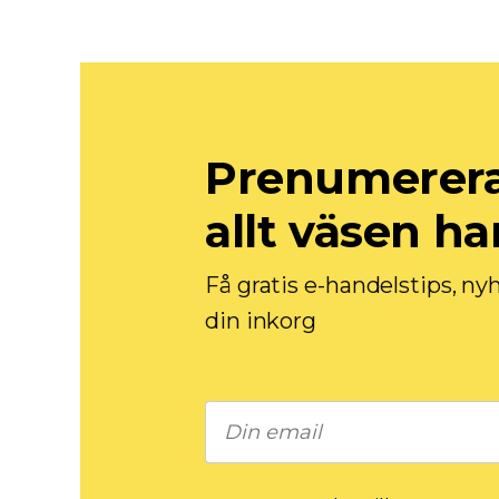
Prenumerera 
allt väsen h
Få gratis e-handelstips, ny
din inkorg