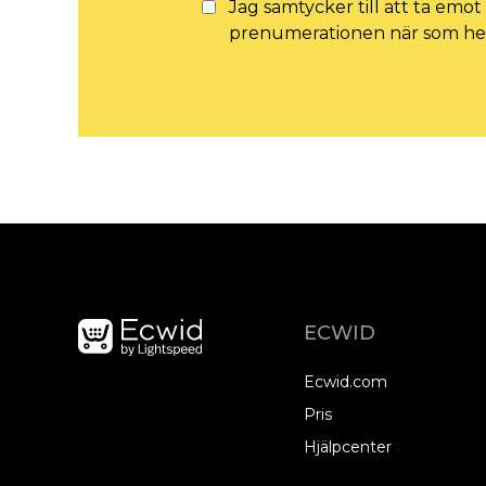
Jag samtycker till att ta emo
prenumerationen när som hel
ECWID
Ecwid.com
Pris
Hjälpcenter