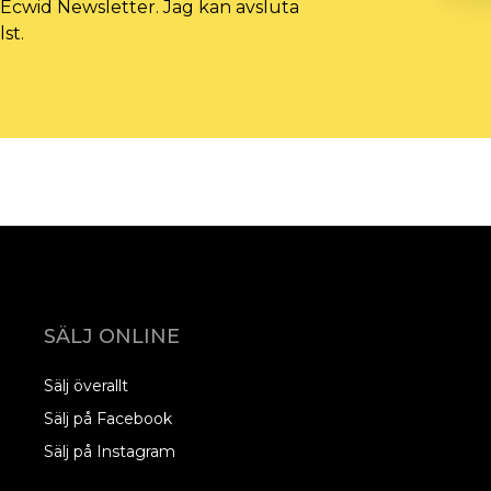
t Ecwid Newsletter. Jag kan avsluta
st.
SÄLJ ONLINE
Sälj överallt
Sälj på Facebook
Sälj på Instagram