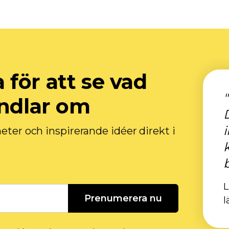
för att se vad
andlar om
heter och inspirerande idéer direkt i
L
Prenumerera nu
l