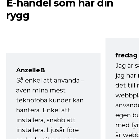
E-handel som har din
rygg
fredag ​
Jag är 
AnzelleB
jag ha
Så enkel att använda –
det till
även mina mest
webbpla
teknofoba kunder kan
använde
hantera. Enkel att
egen bu
installera, snabb att
med fyr
installera. Ljusår före
är webb