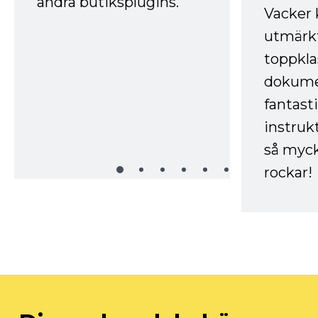
andra butiksplugins.
Vacker 
utmärkt
toppkla
dokume
fantast
instruk
så myck
rockar!