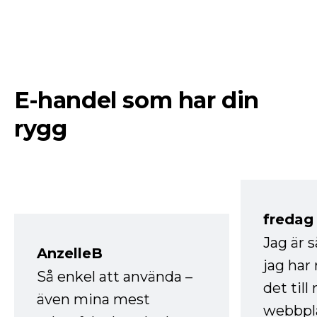
E-handel som har din
rygg
fredag ​
Jag är 
AnzelleB
jag ha
Så enkel att använda –
det till
även mina mest
webbpla