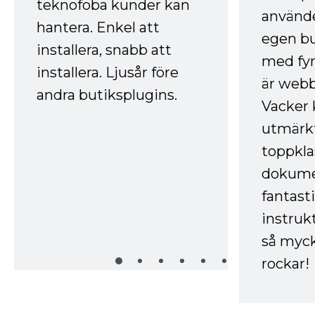
teknofoba kunder kan
använde
hantera. Enkel att
egen bu
installera, snabb att
med fyr
installera. Ljusår före
är webb
andra butiksplugins.
Vacker 
utmärkt
toppkla
dokume
fantast
instruk
så myck
rockar!