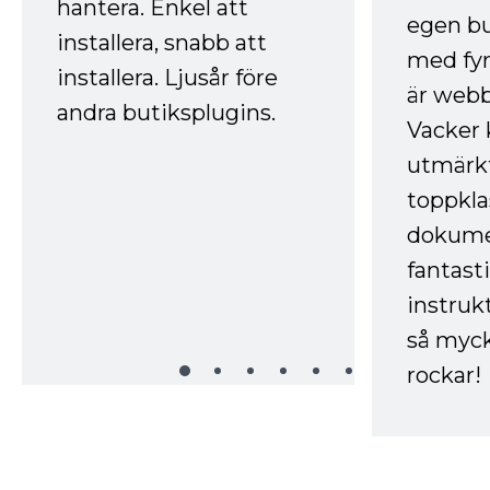
hantera. Enkel att
egen bu
installera, snabb att
med fyr
installera. Ljusår före
är webb
andra butiksplugins.
Vacker 
utmärkt
toppkla
dokume
fantast
instruk
så myck
rockar!