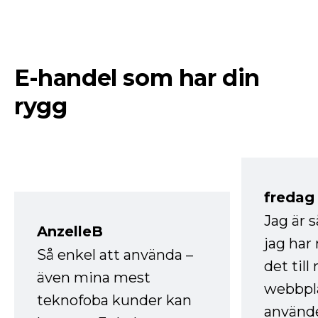
E-handel som har din
rygg
fredag ​
Jag är 
AnzelleB
jag ha
Så enkel att använda –
det till
även mina mest
webbpla
teknofoba kunder kan
använde