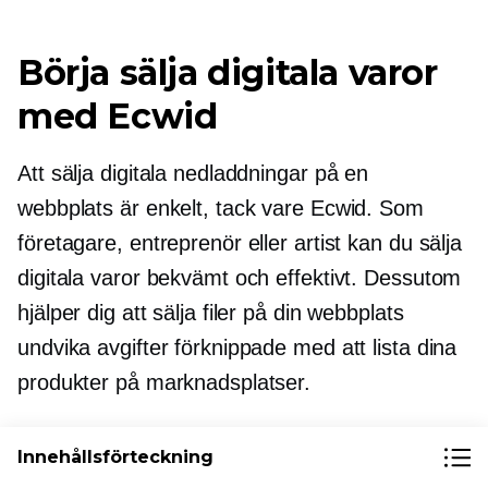
Börja sälja digitala varor
med Ecwid
Att sälja digitala nedladdningar på en
webbplats är enkelt, tack vare Ecwid. Som
företagare, entreprenör eller artist kan du sälja
digitala varor bekvämt och effektivt. Dessutom
hjälper dig att sälja filer på din webbplats
undvika avgifter förknippade med att lista dina
produkter på marknadsplatser.
Ecwid erbjuder många fördelar, såsom säker
Innehållsförteckning
hosting, extra skydd för nedladdningslänkar,