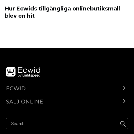
Hur Ecwids tillgängliga onlinebutiksmall
blev en hit
ECWID
Ecwid.com
SÄLJ ONLINE
Pris
Sälj överallt
Hjälpcenter
Sälj på Facebook
Sälj på Instagram