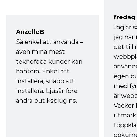
fredag ​
Jag är 
AnzelleB
jag ha
Så enkel att använda –
det till
även mina mest
webbpla
teknofoba kunder kan
använde
hantera. Enkel att
egen bu
installera, snabb att
med fyr
installera. Ljusår före
är webb
andra butiksplugins.
Vacker 
utmärkt
toppkla
dokume