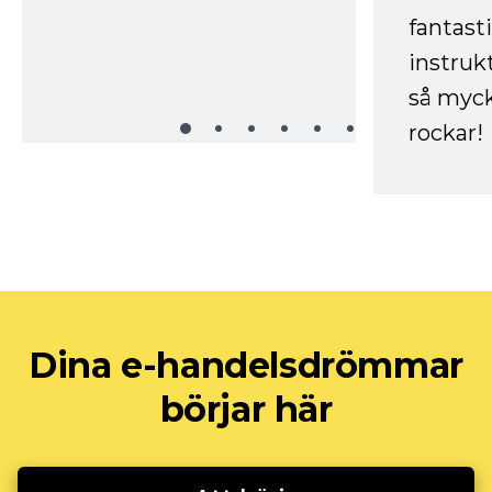
fantast
instruk
så myck
rockar!
Dina e-handelsdrömmar
börjar här