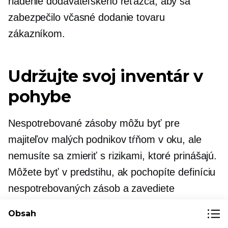
riadenie dodávateľského reťazca, aby sa
zabezpečilo včasné dodanie tovaru
zákazníkom.
Udržujte svoj inventár v
pohybe
Nespotrebované zásoby môžu byť pre
majiteľov malých podnikov tŕňom v oku, ale
nemusíte sa zmieriť s rizikami, ktoré prinášajú.
Môžete byť v predstihu, ak pochopíte definíciu
nespotrebovaných zásob a zavediete
inteligentné stratégie riadenia zásob.
Obsah