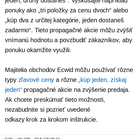
jeden, druhý dostaneš“. Vyskúšajte napríklad
ponuky ako „tri položky za cenu dvoch“ alebo
„kúp dva z určitej kategórie, jeden dostaneš
zadarmo“. Tieto propagačné akcie môžu zvýšiť
vnímanú hodnotu a povzbudiť zákazníkov, aby
ponuku okamžite využili.
Majitelia obchodov Ecwid môžu používať rôzne
typy
zľavové ceny
a rôzne
„kúp jeden, získaj
jeden“
propagačné akcie na zvýšenie predaja.
Ak chcete preskúmať tieto možnosti,
nezabudnite si pozrieť uvedené
odkazy
krok za krokom
inštrukcie.