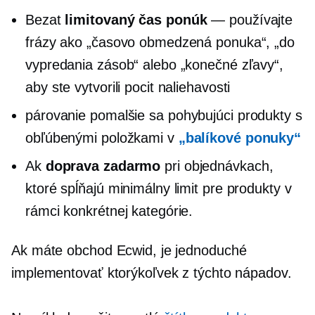
Bezat
limitovaný čas
ponúk
— používajte
frázy ako „časovo obmedzená ponuka“, „do
vypredania zásob“ alebo „konečné zľavy“,
aby ste vytvorili pocit naliehavosti
párovanie
pomalšie sa pohybujúci
produkty s
obľúbenými položkami v
„balíkové ponuky“
Ak
doprava zadarmo
pri objednávkach,
ktoré spĺňajú minimálny limit pre produkty v
rámci konkrétnej kategórie.
Ak máte obchod Ecwid, je jednoduché
implementovať ktorýkoľvek z týchto nápadov.