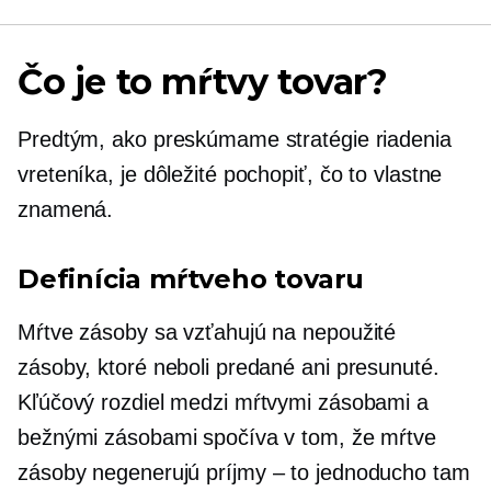
Čo je to mŕtvy tovar?
Predtým, ako preskúmame stratégie riadenia
vreteníka, je dôležité pochopiť, čo to vlastne
znamená.
Definícia mŕtveho tovaru
Mŕtve zásoby sa vzťahujú na nepoužité
zásoby, ktoré neboli predané ani presunuté.
Kľúčový rozdiel medzi mŕtvymi zásobami a
bežnými zásobami spočíva v tom, že mŕtve
zásoby negenerujú
príjmy – to
jednoducho tam