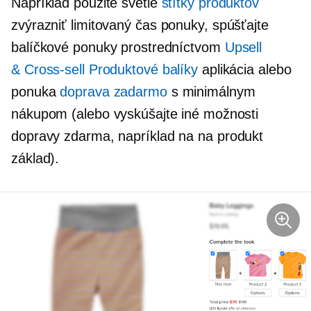
Napríklad použite svetlé
štítky produktov
zvýrazniť
limitovaný čas
ponuky, spúšťajte
balíčkové ponuky prostredníctvom
Upsell
&
Cross-sell
Produktové balíky
aplikácia alebo
ponuka
doprava zadarmo
s minimálnym
nákupom (alebo vyskúšajte iné možnosti
dopravy zdarma, napríklad na
na produkt
základ).