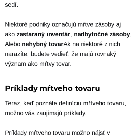
sedí.
Niektoré podniky označujú mŕtve zásoby aj
ako
zastaraný inventár
,
nadbytočné zásoby
,
Alebo
nehybný
tovar
Ak na niektoré z nich
narazíte, budete vedieť, že majú rovnaký
význam ako mŕtvy tovar.
Príklady mŕtveho tovaru
Teraz, keď poznáte definíciu mŕtveho tovaru,
možno vás zaujímajú príklady.
Príklady mŕtveho tovaru možno nájsť v