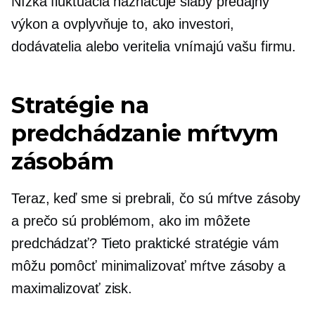
Nízka fluktuácia naznačuje slabý predajný
výkon a ovplyvňuje to, ako investori,
dodávatelia alebo veritelia vnímajú vašu firmu.
Stratégie na
predchádzanie mŕtvym
zásobám
Teraz, keď sme si prebrali, čo sú mŕtve zásoby
a prečo sú problémom, ako im môžete
predchádzať? Tieto praktické stratégie vám
môžu pomôcť minimalizovať mŕtve zásoby a
maximalizovať zisk.