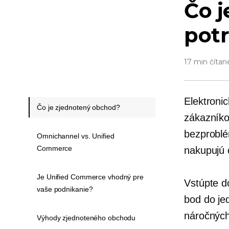
Čo j
potr
17 min čítan
Elektroni
Čo je zjednotený obchod?
zákazníko
bezproblé
Omnichannel vs. Unified
Commerce
nakupujú 
Je Unified Commerce vhodný pre
Vstúpte d
vaše podnikanie?
bod do je
náročných
Výhody zjednoteného obchodu