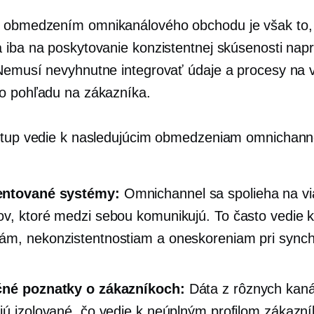
 obmedzením omnikanálového obchodu je však to,
 iba na poskytovanie konzistentnej skúsenosti napr
Nemusí nevyhnutne integrovať údaje a procesy na 
o pohľadu na zákazníka.
stup vedie k nasledujúcim obmedzeniam omnichan
ntované systémy:
Omnichannel sa spolieha na vi
v, ktoré medzi sebou komunikujú. To často vedie 
m, nekonzistentnostiam a oneskoreniam pri synchr
čné poznatky o zákazníkoch:
Dáta z rôznych kaná
jú izolované, čo vedie k neúplným profilom zákazní