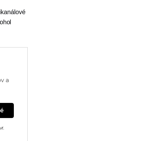
ikanálové
mohol
ov a
né
iť.