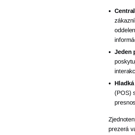
Centra
zákazní
oddelen
informá
Jeden 
poskyt
interak
Hladká 
(POS) s
presnos
Zjednoten
prezerá v