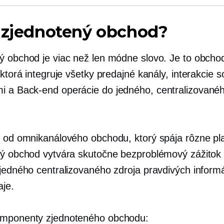
e zjednotený obchod?
ý obchod je viac než len módne slovo. Je to obcho
 ktorá integruje všetky predajné kanály, interakcie s
mi a
Back-end
operácie do jedného, ​​centralizované
l od omnikanálového obchodu, ktorý spája rôzne pl
ný obchod vytvára skutočne bezproblémový zážitok
 jedného centralizovaného zdroja pravdivých informá
aje.
omponenty zjednoteného obchodu: