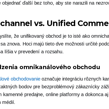
e
objednať ďalší bez toho, aby ste narazili na nezrov
channel vs. Unified Comme
yslíte, že unifikovaný obchod je to isté ako omnich
 sa znova. Hoci majú tieto dve možnosti určité podo
a líšia v prevedení a rozsahu.
zenia omnikanálového obchodu
lové obchodovanie
označuje integráciu rôznych ka
taktných bodov pre bezproblémový zákaznícky záži
m kamenné predajne, online platformy a dokonca aj
h médií.