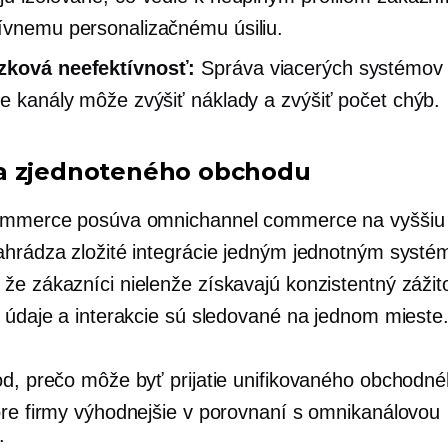
ívnemu personalizačnému úsiliu.
zková neefektívnosť:
Správa viacerých systémov
ne kanály môže zvýšiť náklady a zvýšiť počet chýb.
a zjednoteného obchodu
commerce posúva omnichannel commerce na vyššiu
ahrádza zložité integrácie jedným jednotným syst
že zákazníci nielenže získavajú konzistentný zážito
h údaje a interakcie sú sledované na jednom mieste
od, prečo môže byť prijatie unifikovaného obchodn
pre firmy výhodnejšie v porovnaní s omnikanálovou
: