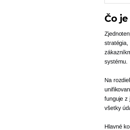
Čo j
Zjednoten
stratégia,
zákazník
systému.
Na rozdie
unifikova
funguje z
všetky úd
Hlavné k