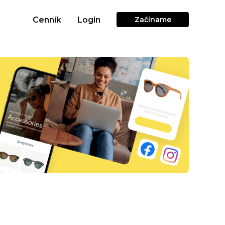
Cenník
Login
Začíname