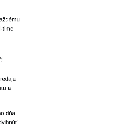
 každému
l-time
j
redaja
itu a
ho dňa
dvihnúť.