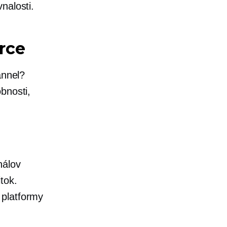
nalosti.
rce
annel?
bnosti,
nálov
tok.
 platformy