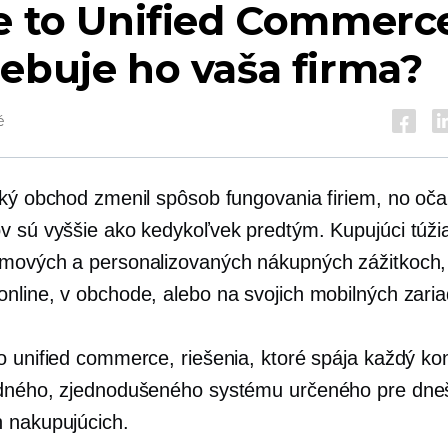
e to Unified Commerc
ebuje ho vaša firma?
é
cký obchod zmenil spôsob fungovania firiem, no oč
v sú vyššie ako kedykoľvek predtým. Kupujúci túži
mových a personalizovaných nákupných zážitkoch, 
online,
v obchode,
alebo na svojich mobilných zaria
o unified commerce, riešenia, ktoré spája každý ko
dného, ​​zjednodušeného systému určeného pre dn
 nakupujúcich.