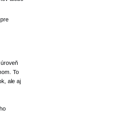
 pre
 úroveň
émom. To
k, ale aj
.
ého