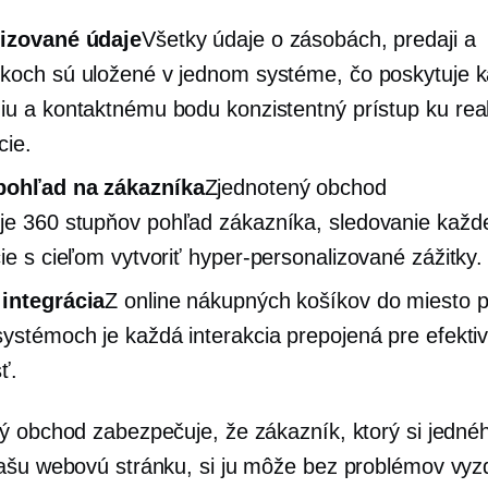
lizované údaje
Všetky údaje o zásobách, predaji a
koch sú uložené v jednom systéme, čo poskytuje
iu a kontaktnému bodu konzistentný prístup ku
rea
cie.
pohľad na zákazníka
Zjednotený obchod
uje
360 stupňov
pohľad zákazníka, sledovanie každe
cie s cieľom vytvoriť
hyper-personalizované
zážitky.
integrácia
Z online nákupných košíkov do
miesto p
ystémoch je každá interakcia prepojená pre efektiv
ť.
ý obchod zabezpečuje, že zákazník, ktorý si jedné
ašu webovú stránku, si ju môže bez problémov vyz