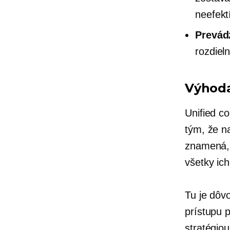
neefekt
Prevád
rozdiel
Výhod
Unified 
tým, že n
znamená, 
všetky ic
Tu je dôv
prístupu 
stratégiou