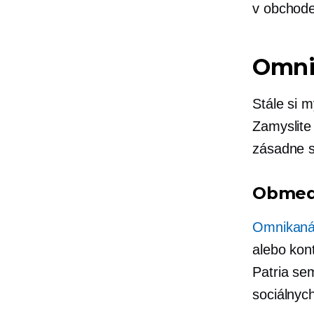
v obchod
Omni
Stále si m
Zamyslite
zásadne s
Obmed
Omnikaná
alebo kon
Patria se
sociálnyc