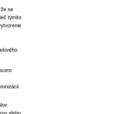
 že sa
ieč týmito
vytvorenie
nelového
acero
k
onizácii
lov
kov alebo