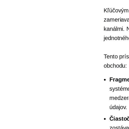
Kľúčovým
zameriava
kanálmi. 
jednotnéh
Tento prí
obchodu:
Fragme
systémo
medzerá
údajov.
Čiasto
zostáva