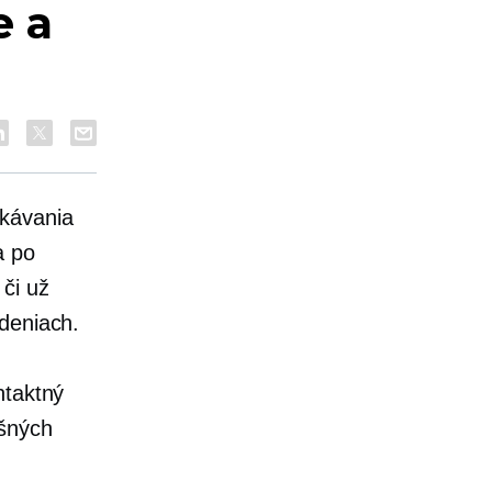
e a
akávania
a po
či už
deniach.
ntaktný
ešných