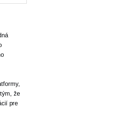
dná
o
ho
atformy,
 tým, že
cií pre