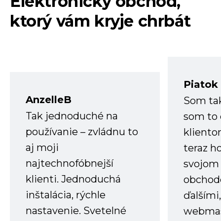
Elektronický obchod,
ktorý vám kryje chrbát
Piatok
AnzelleB
Som ta
Tak jednoduché na
som to 
používanie – zvládnu to
kliento
aj moji
teraz h
najtechnofóbnejší
svojom
klienti. Jednoduchá
obchode
inštalácia, rýchle
ďalšími
nastavenie. Svetelné
webmas