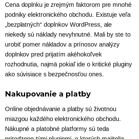
Cena doplnku je zrejmým faktorom pre mnohé
podniky elektronického obchodu. Existuje veľa
„bezplatných“ doplnkov WordPress, ale
niekedy sú náklady nevyhnutné. Mali by ste to
urobiť
pomer nákladov a prínosov
analýzy
doplnkov pred prijatím akéhokoľvek
rozhodnutia, najmä pokiaľ ide o
kritické
pluginy
ako
súvisiace s bezpečnosťou
ones.
Nakupovanie a platby
Online objednávanie a platby sú životnou
miazgou každého elektronického obchodu.
Nákupné a platobné platformy sú teda
prirodzene tými pluginmi, o ktorých majitelia