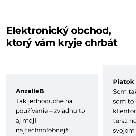
Elektronický obchod,
ktorý vám kryje chrbát
Piatok
AnzelleB
Som ta
Tak jednoduché na
som to 
používanie – zvládnu to
kliento
aj moji
teraz h
najtechnofóbnejší
svojom