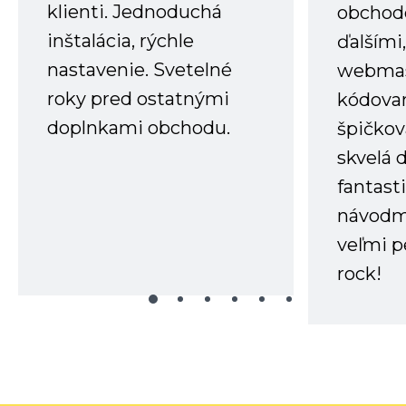
klienti. Jednoduchá
obchode
inštalácia, rýchle
ďalšími
nastavenie. Svetelné
webmas
roky pred ostatnými
kódovan
doplnkami obchodu.
špičkov
skvelá 
fantast
návodm
veľmi p
rock!