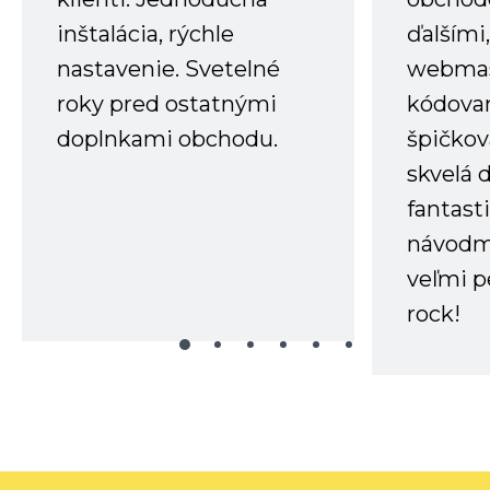
inštalácia, rýchle
ďalšími
nastavenie. Svetelné
webmas
roky pred ostatnými
kódovan
doplnkami obchodu.
špičkov
skvelá 
fantast
návodm
veľmi p
rock!