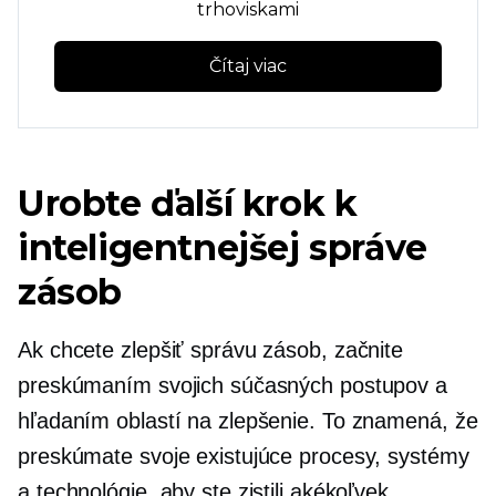
trhoviskami
Čítaj viac
Urobte ďalší krok k
inteligentnejšej správe
zásob
Ak chcete zlepšiť správu zásob, začnite
preskúmaním svojich súčasných postupov a
hľadaním oblastí na zlepšenie. To znamená, že
preskúmate svoje existujúce procesy, systémy
a technológie, aby ste zistili akékoľvek