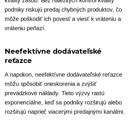
kvality zásob. Bez náležitých kontrol kvality
podniky riskujú predaj chybných produktov, čo
môže poškodiť ich povesť a viesť k vráteniu a
vráteniu peňazí.
Neefektívne dodávateľské
reťazce
A napokon, neefektívne dodávateľské reťazce
môžu spôsobiť oneskorenia a zvýšiť
prevádzkové náklady. Tieto výzvy rastú
exponenciálne, keď sa podniky rozširujú alebo
rozširujú naprieč viacerými predajnými kanálmi.