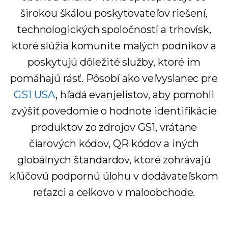
širokou škálou poskytovateľov riešení,
technologických spoločností a trhovísk,
ktoré slúžia komunite malých podnikov a
poskytujú dôležité služby, ktoré im
pomáhajú rásť. Pôsobí ako veľvyslanec pre
GS1 USA
, hľadá evanjelistov, aby pomohli
zvýšiť povedomie o hodnote identifikácie
produktov zo zdrojov GS1, vrátane
čiarových kódov, QR kódov a iných
globálnych štandardov, ktoré zohrávajú
kľúčovú podpornú úlohu v dodávateľskom
reťazci a celkovo v maloobchode.