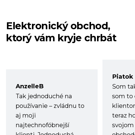
Elektronický obchod,
ktorý vám kryje chrbát
Piatok
AnzelleB
Som ta
Tak jednoduché na
som to 
používanie – zvládnu to
kliento
aj moji
teraz h
najtechnofóbnejší
svojom
klienti. Jednoduchá
obchode