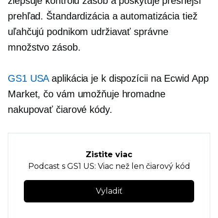
zlepšuje kontrolu zásob a poskytuje presnejší
prehľad. Štandardizácia a automatizácia tiež
uľahčujú podnikom udržiavať správne
množstvo zásob.
GS1 USA
aplikácia je k dispozícii na Ecwid App
Market, čo vám umožňuje hromadne
nakupovať čiarové kódy.
Zistite viac
Podcast s GS1 US: Viac než len čiarový kód
Vyladiť