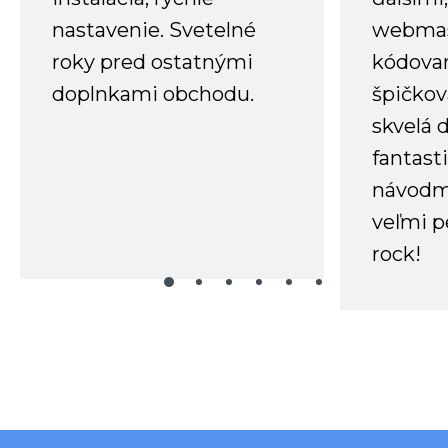
nastavenie. Svetelné
webmas
roky pred ostatnými
kódovan
doplnkami obchodu.
špičkov
skvelá 
fantast
návodm
veľmi p
rock!