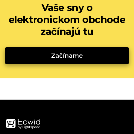
Vaše sny o
elektronickom obchode
začínajú tu
Začíname