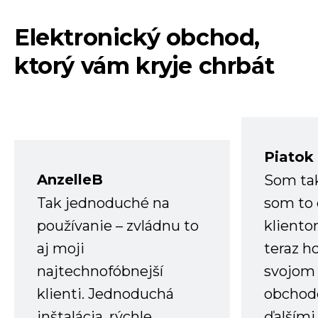
Elektronický obchod,
ktorý vám kryje chrbát
Piatok
AnzelleB
Som ta
Tak jednoduché na
som to 
používanie – zvládnu to
kliento
aj moji
teraz h
najtechnofóbnejší
svojom
klienti. Jednoduchá
obchode
inštalácia, rýchle
ďalšími