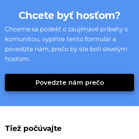
Chcete byť hosťom?
Chceme sa podeliť o zaujímavé príbehy s
komunitou, vyplňte tento formulár a
povedzte nám, prečo by ste boli skvelým
hosťom.
Povedzte nám prečo
Tiež počúvajte