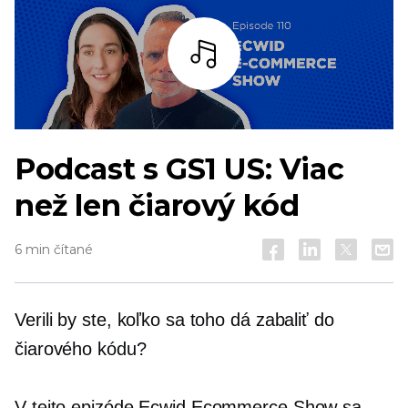
počúvať
Podcast s GS1 US: Viac
než len čiarový kód
6 min čítané
Verili by ste, koľko sa toho dá zabaliť do
čiarového kódu?
V tejto epizóde Ecwid Ecommerce Show sa