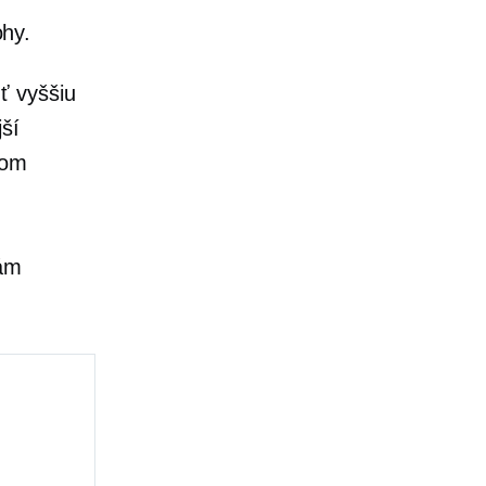
ohy.
ť vyššiu
jší
kom
vám