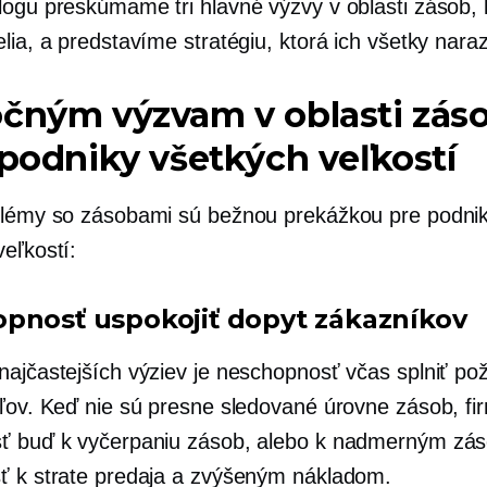
logu preskúmame tri hlavné výzvy v oblasti zásob,
lia, a predstavíme stratégiu, ktorá ich všetky naraz 
čným výzvam v oblasti zás
 podniky všetkých veľkostí
blémy so zásobami sú bežnou prekážkou pre podni
eľkostí:
pnosť uspokojiť dopyt zákazníkov
najčastejších výziev je neschopnosť včas splniť po
eľov. Keď nie sú presne sledované úrovne zásob, f
ť buď k vyčerpaniu zásob, alebo k nadmerným zá
ť k strate predaja a zvýšeným nákladom.