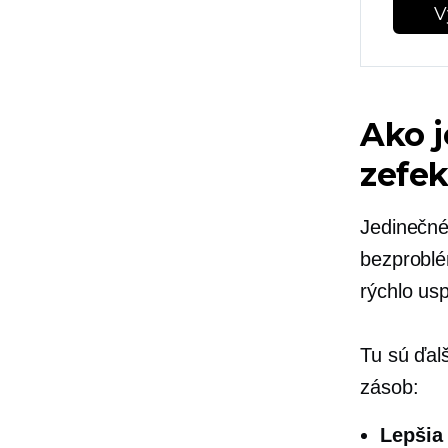
V
Ako j
zefek
Jedinečné
bezprobl
rýchlo us
Tu sú ďal
zásob:
Lepšia 