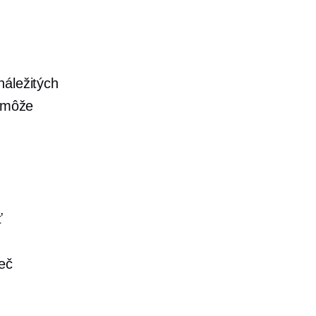
náležitých
o môže
ť
ieč