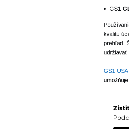
GS1
G
Používani
kvalitu úd
prehľad. 
udržiavať
GS1 USA
umožňuje
Zisti
Podca