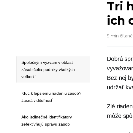
Tri 
ich 
9 min čítané
Dobrá spr
Spoločným výzvam v oblasti
vyvažovan
zásob čelia podniky všetkých
veľkostí
Bez nej b
udržať kva
Kľúč k lepšiemu riadeniu zásob?
Jasná viditeľnosť
Zlé riade
môže spôs
Ako jedinečné identifikátory
zefektívňujú správu zásob