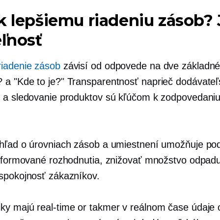
k lepšiemu riadeniu zásob?
eľnosť
iadenie zásob
závisí od odpovede na dve základné
a "Kde to je?" Transparentnosť naprieč dodávate
 a sledovanie produktov sú kľúčom k zodpovedaniu
hľad o úrovniach zásob a umiestnení umožňuje po
informované rozhodnutia, znižovať množstvo odpad
spokojnosť zákazníkov.
iky majú
real-time
or
takmer v reálnom čase
údaje 