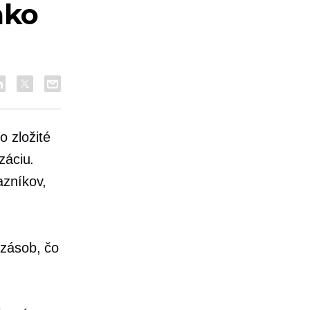
ako
 zložité
záciu.
azníkov,
 zásob, čo