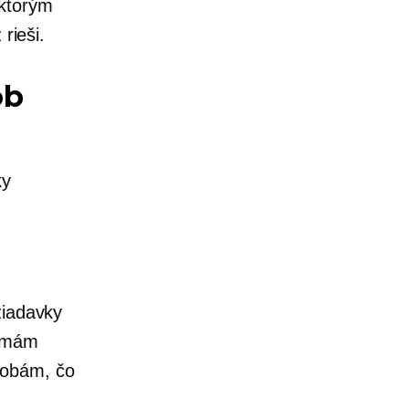
 ktorým
rieši.
ob
ky
žiadavky
irmám
sobám, čo