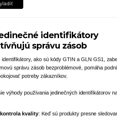
yladiť
edinečné identifikátory
tívňujú správu zásob
 identifikátory, ako sú kódy GTIN a GLN GS1, zab
émovú správu zásob
bezproblémové,
pomáha podn
pokojovať potreby zákazníkov.
šie výhody používania jedinečných identifikátorov n
kontrola kvality
: Keď sú produkty presne sledova