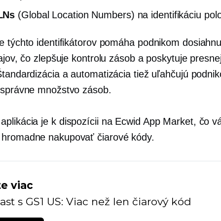
LNs
(Global Location Numbers) na identifikáciu pol
e týchto identifikátorov pomáha podnikom dosiahnu
ajov, čo zlepšuje kontrolu zásob a poskytuje presne
Štandardizácia a automatizácia tiež uľahčujú podni
 správne množstvo zásob.
aplikácia je k dispozícii na Ecwid App Market, čo 
 hromadne nakupovať čiarové kódy.
te viac
st s GS1 US: Viac než len čiarový kód