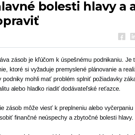
hlavné bolesti hlavy a 
opraviť
áva zásob je kľúčom k úspešnému podnikaniu. Je to
ie, ktoré si vyžaduje premyslené plánovanie a reali
y podniky mohli mať problém splniť požiadavky zák
litu alebo hladko riadiť dodávateľské reťazce.
nie zásob môže viesť k preplneniu alebo vyčerpaniu
obiť finančné neúspechy a zbytočné bolesti hlavy.