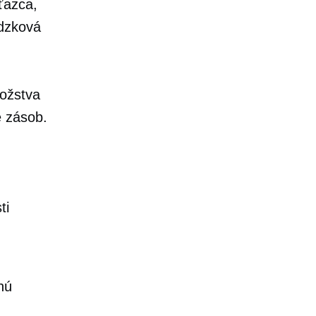
ťazca,
ádzková
nožstva
e zásob.
ti
nú