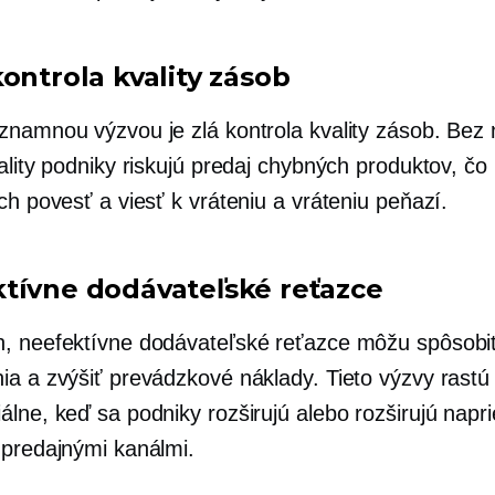
ontrola kvality zásob
znamnou výzvou je zlá kontrola kvality zásob. Bez 
vality podniky riskujú predaj chybných produktov, č
ch povesť a viesť k vráteniu a vráteniu peňazí.
tívne dodávateľské reťazce
, neefektívne dodávateľské reťazce môžu spôsobi
ia a zvýšiť prevádzkové náklady. Tieto výzvy rastú
lne, keď sa podniky rozširujú alebo rozširujú napr
 predajnými kanálmi.