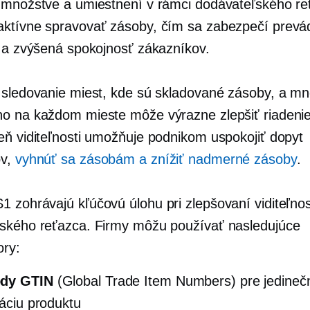
 množstve a umiestnení v rámci dodávateľského re
ktívne spravovať zásoby, čím sa zabezpečí prev
a a zvýšená spokojnosť zákazníkov.
 sledovanie miest, kde sú skladované zásoby, a m
o na každom mieste môže výrazne zlepšiť riadeni
eň viditeľnosti umožňuje podnikom uspokojiť dopyt
ov,
vyhnúť sa zásobám a znížiť nadmerné zásoby
.
 zohrávajú kľúčovú úlohu pri zlepšovaní viditeľnos
ského reťazca. Firmy môžu používať nasledujúce
ory:
dy GTIN
(Global Trade Item Numbers) pre jedineč
káciu produktu