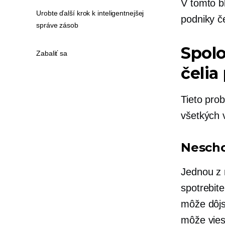
V tomto b
Urobte ďalší krok k inteligentnejšej
podniky če
správe zásob
Spolo
Zabaliť sa
čelia
Tieto pro
všetkých v
Nescho
Jednou z 
spotrebit
môže dôjs
môže vies