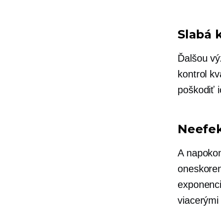
Slabá k
Ďalšou vý
kontrol k
poškodiť i
Neefek
A napokon
oneskoren
exponenciá
viacerými