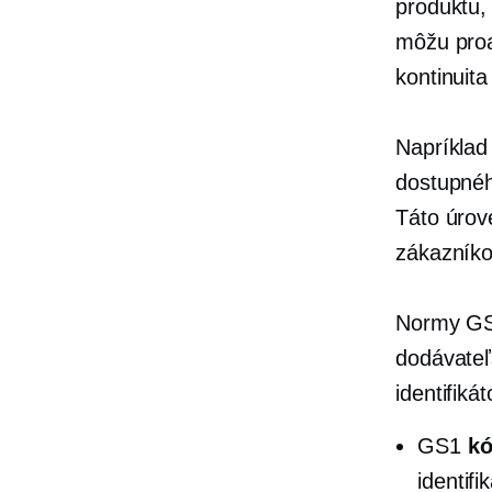
produktu,
môžu proa
kontinuit
Napríklad
dostupnéh
Táto úrov
zákazník
Normy GS1
dodávateľ
identifikát
GS1
kó
identifi