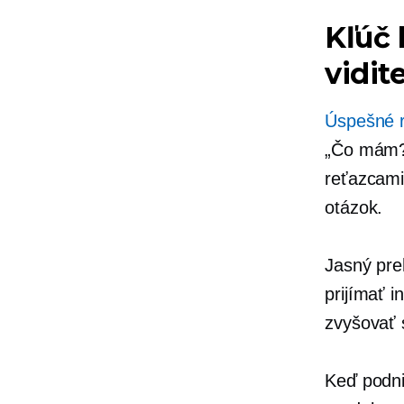
Kľúč 
vidit
Úspešné r
„Čo mám? 
reťazcami
otázok.
Jasný pre
prijímať 
zvyšovať 
Keď podn