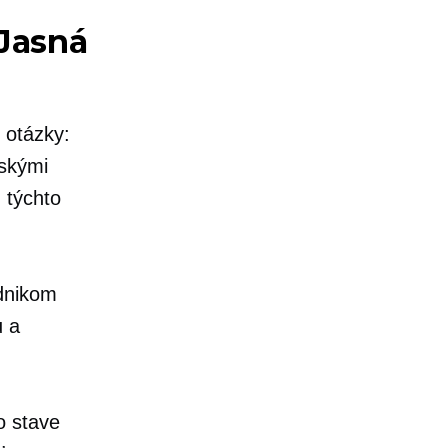
 Jasná
 otázky:
ľskými
 týchto
dnikom
u a
o stave