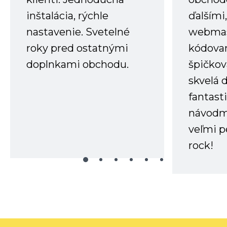
inštalácia, rýchle
ďalšími
nastavenie. Svetelné
webmas
roky pred ostatnými
kódovan
doplnkami obchodu.
špičkov
skvelá 
fantast
návodm
veľmi p
rock!