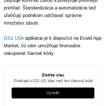
zlepšuje kontrolu zásob a poskytuje presnejší
prehľad. Štandardizácia a automatizácia tiež
uľahčujú podnikom udržiavať správne
množstvo zásob.
GS1 USA
aplikácia je k dispozícii na Ecwid App
Market, čo vám umožňuje hromadne
nakupovať čiarové kódy.
Zistite viac
Podcast s GS1 US: Viac než len čiarový kód
Vyladiť