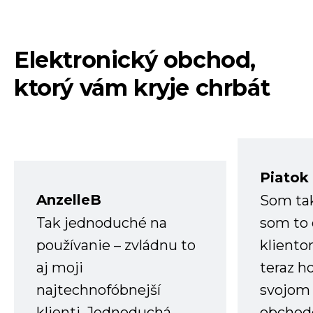
Elektronický obchod,
ktorý vám kryje chrbát
Piatok
AnzelleB
Som ta
Tak jednoduché na
som to 
používanie – zvládnu to
kliento
aj moji
teraz h
najtechnofóbnejší
svojom
klienti. Jednoduchá
obchode