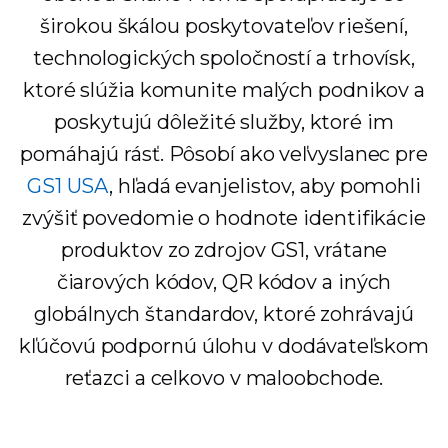
širokou škálou poskytovateľov riešení,
technologických spoločností a trhovísk,
ktoré slúžia komunite malých podnikov a
poskytujú dôležité služby, ktoré im
pomáhajú rásť. Pôsobí ako veľvyslanec pre
GS1 USA
, hľadá evanjelistov, aby pomohli
zvýšiť povedomie o hodnote identifikácie
produktov zo zdrojov GS1, vrátane
čiarových kódov, QR kódov a iných
globálnych štandardov, ktoré zohrávajú
kľúčovú podpornú úlohu v dodávateľskom
reťazci a celkovo v maloobchode.