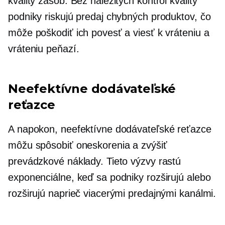
kvality zásob. Bez náležitých kontrol kvality
podniky riskujú predaj chybných produktov, čo
môže poškodiť ich povesť a viesť k vráteniu a
vráteniu peňazí.
Neefektívne dodávateľské
reťazce
A napokon, neefektívne dodávateľské reťazce
môžu spôsobiť oneskorenia a zvýšiť
prevádzkové náklady. Tieto výzvy rastú
exponenciálne, keď sa podniky rozširujú alebo
rozširujú naprieč viacerými predajnými kanálmi.