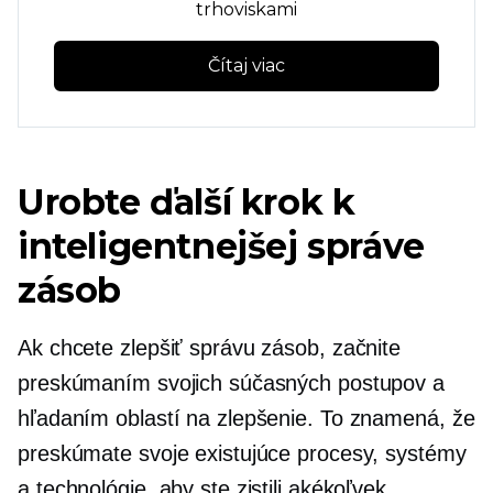
trhoviskami
Čítaj viac
Urobte ďalší krok k
inteligentnejšej správe
zásob
Ak chcete zlepšiť správu zásob, začnite
preskúmaním svojich súčasných postupov a
hľadaním oblastí na zlepšenie. To znamená, že
preskúmate svoje existujúce procesy, systémy
a technológie, aby ste zistili akékoľvek