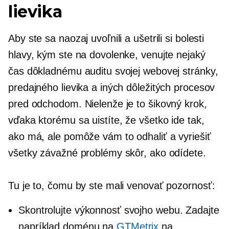
lievika
Aby ste sa naozaj uvoľnili a ušetrili si bolesti
hlavy, kým ste na dovolenke, venujte nejaký
čas dôkladnému auditu svojej webovej stránky,
predajného lievika a iných dôležitých procesov
pred odchodom. Nielenže je to šikovný krok,
vďaka ktorému sa uistíte, že všetko ide tak,
ako má, ale pomôže vám to odhaliť a vyriešiť
všetky závažné problémy skôr, ako odídete.
Tu je to, čomu by ste mali venovať pozornosť:
Skontrolujte výkonnosť svojho webu. Zadajte
napríklad doménu na
GTMetrix
na