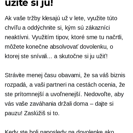
užite si ju!
Ak vaše tržby klesajú už v lete, využite túto
chvíľu a oddýchnite si, kým sú zákazníci
neaktívni. Využitím tipov, ktoré sme tu načrtli,
môžete konečne absolvovať dovolenku, o
ktorej ste snívali... a skutočne si ju užiť!
Strávite menej času obavami, že sa váš biznis
rozpadá, a vaši partneri na cestách ocenia, že
ste prítomnejší a uvoľnenejší. Nedovoľte, aby
vás vaše zaváhania držali doma – dajte si
pauzu! Zaslúžiš si to.
Kedy ste boli naposledy na dovolenke ako