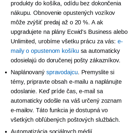
produkty do košíka, odídu bez dokončenia
nákupu. Obnovenie opustených vozíkov
môže zvýšiť predaj až o 20 %. A ak
upgradujete na plány Ecwid's Business alebo
Unlimited, urobíme všetku prácu za vás:
e-
maily o opustenom košíku
sa automaticky
odosielajú do doručenej pošty zákazníkov.
Naplánovaný
spravodajcu
. Premyslite si
témy, pripravte obsah e-mailu a naplánujte
odoslanie. Keď príde čas, e-mail sa
automaticky odošle na váš určený zoznam
e-mailov. Táto funkcia je dostupná vo
všetkých obľúbených poštových službách.
Automatizácia sociálnych médií.