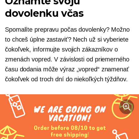
Oznámte svoju
dovolenku včas
Spomalíte prepravu počas dovolenky? Možno
to chceš úplne zastaviť? Nech už si vyberiete
čokoľvek, informujte svojich zákazníkov o
zmenách vopred. V závislosti od priemerného
času dodania môže výraz „vopred“ znamenať
čokoľvek od troch dní do niekoľkých týždňov.