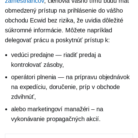
zamestnancov
, členovia vášho tímu budú mať
obmedzený prístup na prihlásenie do vášho
obchodu Ecwid bez rizika, že uvidia dôležité
súkromné ​​informácie. Môžete napríklad
delegovať prácu a poskytnúť prístup k:
vedúci predajne — riadiť predaj a
kontrolovať zásoby,
operátori plnenia — na prípravu objednávok
na expedíciu, doručenie, príp
v obchode
zdvihnúť,
alebo marketingoví manažéri – na
vykonávanie propagačných akcií.