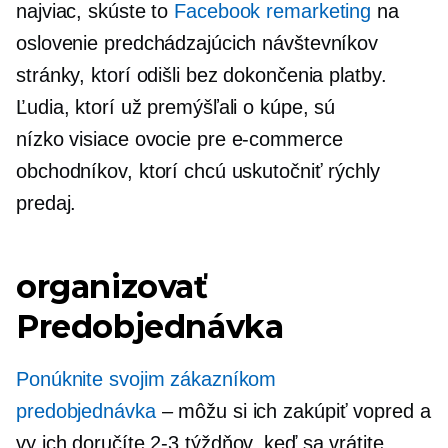
najviac, skúste to
Facebook remarketing
na
oslovenie predchádzajúcich návštevníkov
stránky, ktorí odišli bez dokončenia platby.
Ľudia, ktorí už premýšľali o kúpe, sú
nízko visiace
ovocie pre
e-commerce
obchodníkov, ktorí chcú uskutočniť rýchly
predaj.
organizovať
Predobjednávka
Ponúknite svojim zákazníkom
predobjednávka
– môžu si ich zakúpiť vopred a
vy ich doručíte
2-3
týždňov, keď sa vrátite.