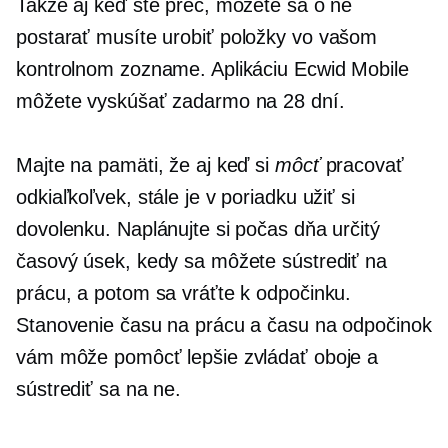
Takže aj keď ste preč, môžete sa o ne
postarať
musíte urobiť
položky vo vašom
kontrolnom zozname. Aplikáciu Ecwid Mobile
môžete vyskúšať zadarmo na 28 dní.
Majte na pamäti, že aj keď si
môcť
pracovať
odkiaľkoľvek, stále je v poriadku užiť si
dovolenku. Naplánujte si počas dňa určitý
časový úsek, kedy sa môžete sústrediť na
prácu, a potom sa vráťte k odpočinku.
Stanovenie času na prácu a času na odpočinok
vám môže pomôcť lepšie zvládať oboje a
sústrediť sa na ne.