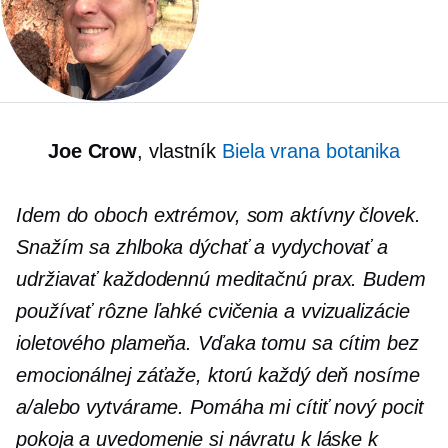
Joe Crow
, vlastník
Biela vrana botanika
Idem do oboch extrémov, som aktívny človek.
Snažím sa zhlboka dýchať a vydychovať a
udržiavať každodennú meditačnú prax. Budem
používať rôzne ľahké cvičenia a
v
vizualizácie
ioletového plameňa. Vďaka tomu sa cítim bez
emocionálnej záťaže, ktorú každý deň nosíme
a/alebo vytvárame. Pomáha mi cítiť nový pocit
pokoja a uvedomenie si návratu k láske k