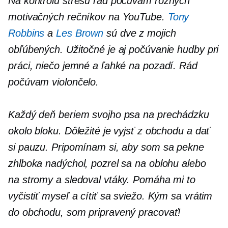
Na kontrolu stresu rád počúvam rôznych
motivačných rečníkov na YouTube.
Tony
Robbins
a
Les Brown
sú dve z mojich
obľúbených. Užitočné je aj počúvanie hudby pri
práci, niečo jemné a ľahké na pozadí. Rád
počúvam violončelo.
Každý deň beriem svojho psa na prechádzku
okolo bloku. Dôležité je vyjsť z obchodu a dať
si pauzu. Pripomínam si, aby som sa pekne
zhlboka nadýchol, pozrel sa na oblohu alebo
na stromy a sledoval vtáky. Pomáha mi to
vyčistiť myseľ a cítiť sa sviežo. Kým sa vrátim
do obchodu, som pripravený pracovať!