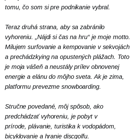
tomu, čo som si pre podnikanie vybral.
Teraz druhá strana, aby sa zabránilo
vyhoreniu. „Nájdi si čas na hru“ je moje motto.
Milujem surfovanie a kempovanie v sekvojách
a prechádzky
ing
na opustených plážach. Toto
je moja vášeň a neustály prílev obnovenej
energie a elánu do môjho sveta. Ak je zima,
platformu prevezme snowboarding.
Stručne povedané, môj spôsob, ako
predchádzať vyhoreniu, je pobyt v
prírode
,
plávanie, turistika k vodopádom,
bicyklovanie a hranie discgolfu.