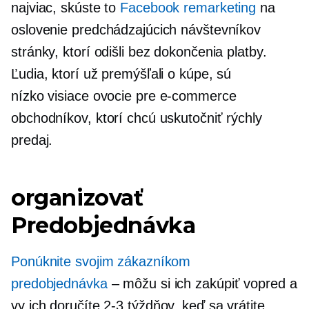
najviac, skúste to
Facebook remarketing
na
oslovenie predchádzajúcich návštevníkov
stránky, ktorí odišli bez dokončenia platby.
Ľudia, ktorí už premýšľali o kúpe, sú
nízko visiace
ovocie pre
e-commerce
obchodníkov, ktorí chcú uskutočniť rýchly
predaj.
organizovať
Predobjednávka
Ponúknite svojim zákazníkom
predobjednávka
– môžu si ich zakúpiť vopred a
vy ich doručíte
2-3
týždňov, keď sa vrátite.