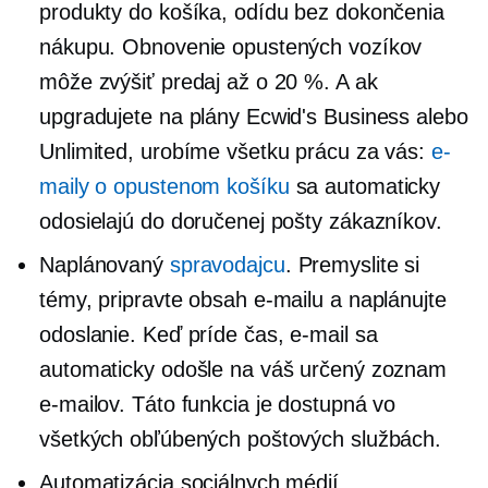
produkty do košíka, odídu bez dokončenia
nákupu. Obnovenie opustených vozíkov
môže zvýšiť predaj až o 20 %. A ak
upgradujete na plány Ecwid's Business alebo
Unlimited, urobíme všetku prácu za vás:
e-
maily o opustenom košíku
sa automaticky
odosielajú do doručenej pošty zákazníkov.
Naplánovaný
spravodajcu
. Premyslite si
témy, pripravte obsah e-mailu a naplánujte
odoslanie. Keď príde čas, e-mail sa
automaticky odošle na váš určený zoznam
e-mailov. Táto funkcia je dostupná vo
všetkých obľúbených poštových službách.
Automatizácia sociálnych médií.