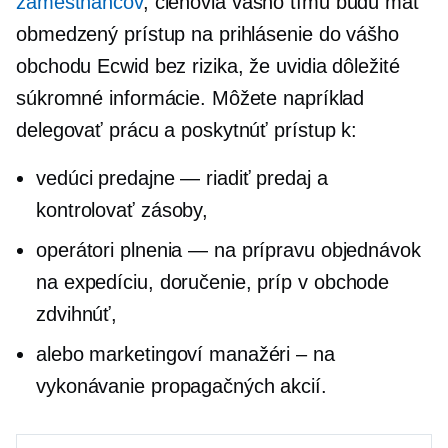
zamestnancov
, členovia vášho tímu budú mať
obmedzený prístup na prihlásenie do vášho
obchodu Ecwid bez rizika, že uvidia dôležité
súkromné ​​informácie. Môžete napríklad
delegovať prácu a poskytnúť prístup k:
vedúci predajne — riadiť predaj a
kontrolovať zásoby,
operátori plnenia — na prípravu objednávok
na expedíciu, doručenie, príp
v obchode
zdvihnúť,
alebo marketingoví manažéri – na
vykonávanie propagačných akcií.