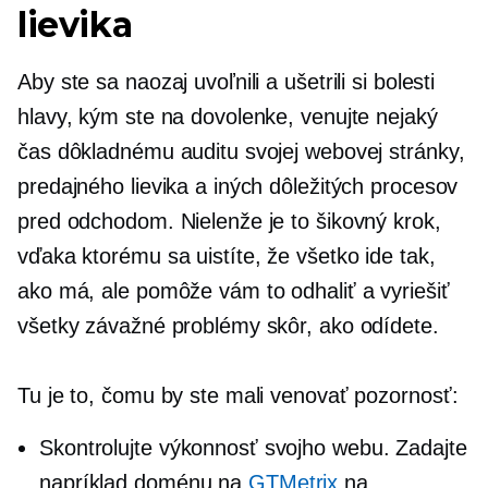
lievika
Aby ste sa naozaj uvoľnili a ušetrili si bolesti
hlavy, kým ste na dovolenke, venujte nejaký
čas dôkladnému auditu svojej webovej stránky,
predajného lievika a iných dôležitých procesov
pred odchodom. Nielenže je to šikovný krok,
vďaka ktorému sa uistíte, že všetko ide tak,
ako má, ale pomôže vám to odhaliť a vyriešiť
všetky závažné problémy skôr, ako odídete.
Tu je to, čomu by ste mali venovať pozornosť:
Skontrolujte výkonnosť svojho webu. Zadajte
napríklad doménu na
GTMetrix
na