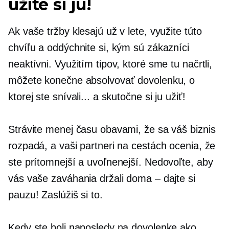
užite si ju!
Ak vaše tržby klesajú už v lete, využite túto
chvíľu a oddýchnite si, kým sú zákazníci
neaktívni. Využitím tipov, ktoré sme tu načrtli,
môžete konečne absolvovať dovolenku, o
ktorej ste snívali... a skutočne si ju užiť!
Strávite menej času obavami, že sa váš biznis
rozpadá, a vaši partneri na cestách ocenia, že
ste prítomnejší a uvoľnenejší. Nedovoľte, aby
vás vaše zaváhania držali doma – dajte si
pauzu! Zaslúžiš si to.
Kedy ste boli naposledy na dovolenke ako