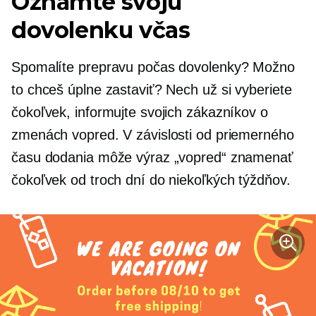
Oznámte svoju
dovolenku včas
Spomalíte prepravu počas dovolenky? Možno
to chceš úplne zastaviť? Nech už si vyberiete
čokoľvek, informujte svojich zákazníkov o
zmenách vopred. V závislosti od priemerného
času dodania môže výraz „vopred“ znamenať
čokoľvek od troch dní do niekoľkých týždňov.