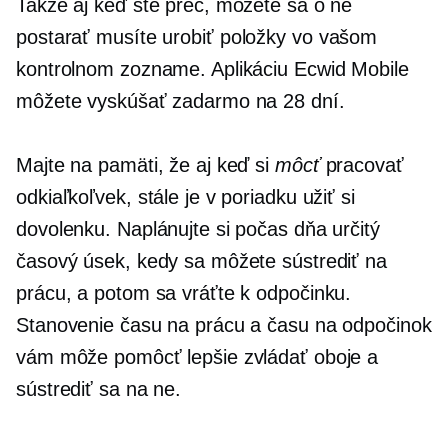
Takže aj keď ste preč, môžete sa o ne
postarať
musíte urobiť
položky vo vašom
kontrolnom zozname. Aplikáciu Ecwid Mobile
môžete vyskúšať zadarmo na 28 dní.
Majte na pamäti, že aj keď si
môcť
pracovať
odkiaľkoľvek, stále je v poriadku užiť si
dovolenku. Naplánujte si počas dňa určitý
časový úsek, kedy sa môžete sústrediť na
prácu, a potom sa vráťte k odpočinku.
Stanovenie času na prácu a času na odpočinok
vám môže pomôcť lepšie zvládať oboje a
sústrediť sa na ne.