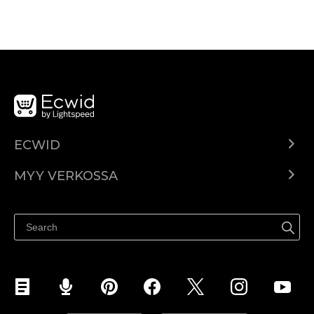
ECWID
Ecwid.com
MYY VERKOSSA
Hinnoittelu
Myy kaikkialla
Ohjekeskus
Myy Facebookissa
Myy Instagramissa