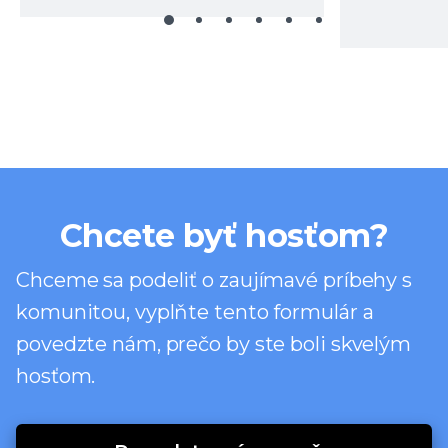
Chcete byť hosťom?
Chceme sa podeliť o zaujímavé príbehy s
komunitou, vyplňte tento formulár a
povedzte nám, prečo by ste boli skvelým
hosťom.