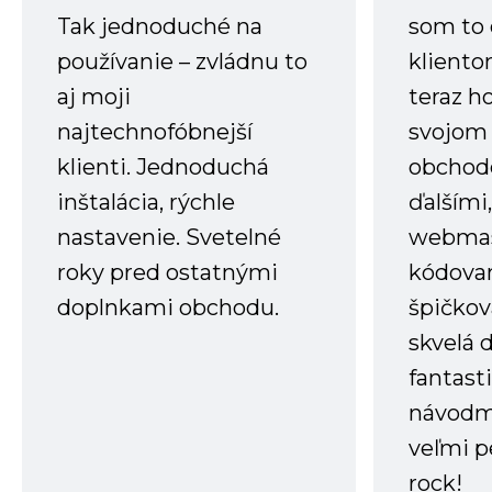
Tak jednoduché na
som to 
používanie – zvládnu to
kliento
aj moji
teraz h
najtechnofóbnejší
svojom
klienti. Jednoduchá
obchode
inštalácia, rýchle
ďalšími
nastavenie. Svetelné
webmas
roky pred ostatnými
kódovan
doplnkami obchodu.
špičkov
skvelá 
fantast
návodm
veľmi p
rock!