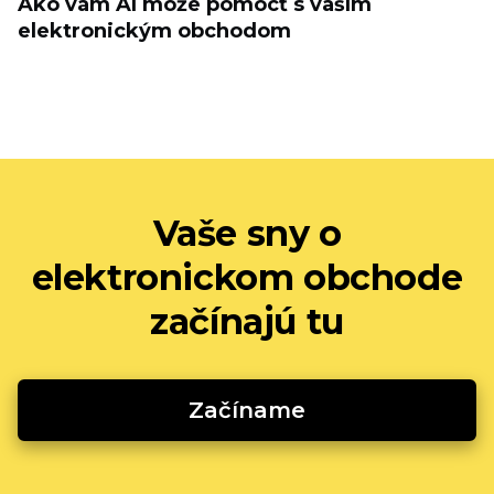
Ako vám AI môže pomôcť s vaším
elektronickým obchodom
Vaše sny o
elektronickom obchode
začínajú tu
Začíname