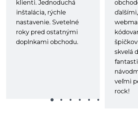
klienti. Jednoduchá
obchode
inštalácia, rýchle
ďalšími
nastavenie. Svetelné
webmas
roky pred ostatnými
kódovan
doplnkami obchodu.
špičkov
skvelá 
fantast
návodm
veľmi p
rock!