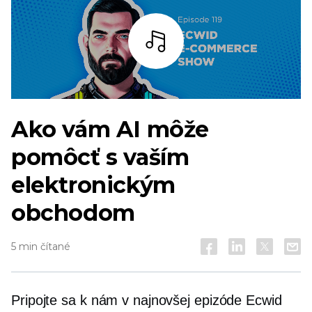
počúvať
Ako vám AI môže
pomôcť s vaším
elektronickým
obchodom
5 min čítané
Pripojte sa k nám v najnovšej epizóde Ecwid