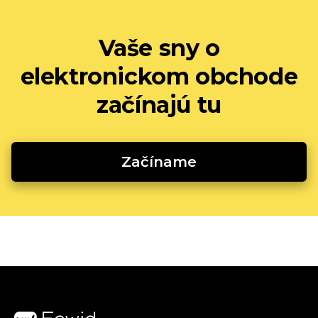
Vaše sny o
elektronickom obchode
začínajú tu
Začíname