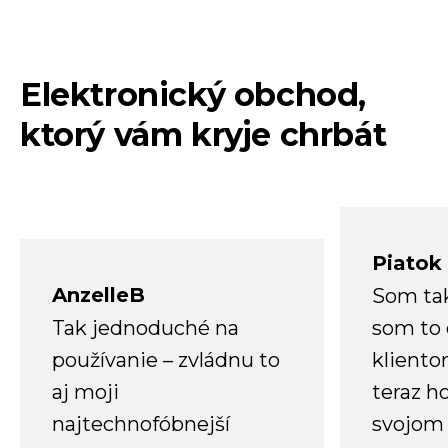
Elektronický obchod,
ktorý vám kryje chrbát
Piatok
AnzelleB
Som ta
Tak jednoduché na
som to 
používanie – zvládnu to
kliento
aj moji
teraz h
najtechnofóbnejší
svojom