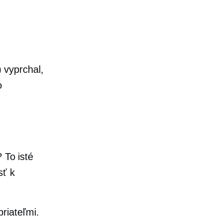
.
) vyprchal,
o
 To isté
sť k
riateľmi.