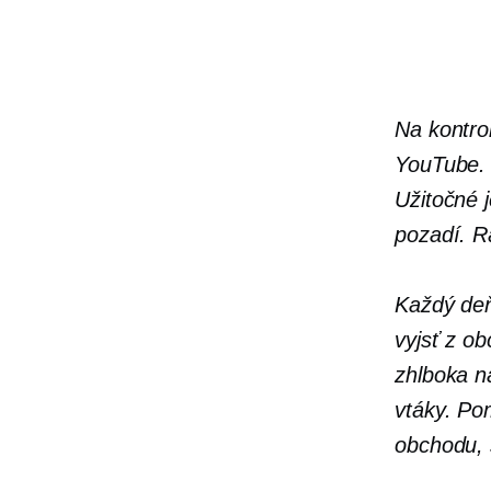
Na kontro
YouTube
Užitočné 
pozadí. R
Každý deň
vyjsť z o
zhlboka n
vtáky. Pom
obchodu, 