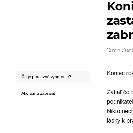
Kon
zast
zabr
12 min čítan
Koniec ro
Čo je pracovné vyhorenie?
Zatiaľ čo 
Ako tomu zabrániť
podnikateľ
Nikto nec
lásky k pr