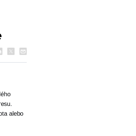
e
dého
resu.
ota alebo