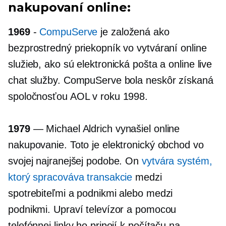
nakupovaní online:
1969
-
CompuServe
je založená ako
bezprostredný priekopník vo vytváraní online
služieb, ako sú elektronická pošta a online live
chat služby. CompuServe bola neskôr získaná
spoločnosťou AOL v roku 1998.
1979
— Michael Aldrich vynašiel online
nakupovanie. Toto je elektronický obchod vo
svojej najranejšej podobe. On
vytvára systém,
ktorý spracováva transakcie
medzi
spotrebiteľmi a podnikmi alebo medzi
podnikmi. Upraví televízor a pomocou
telefónnej linky ho pripojí k počítaču na