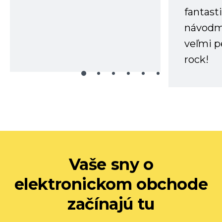
fantast
návodm
veľmi p
rock!
Vaše sny o
elektronickom obchode
začínajú tu