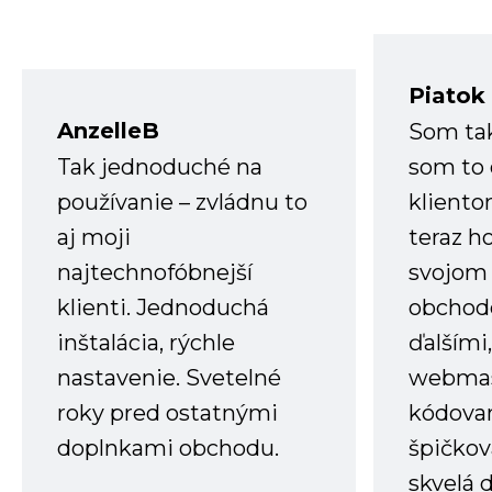
Piatok
AnzelleB
Som ta
Tak jednoduché na
som to 
používanie – zvládnu to
kliento
aj moji
teraz h
najtechnofóbnejší
svojom
klienti. Jednoduchá
obchode
inštalácia, rýchle
ďalšími
nastavenie. Svetelné
webmas
roky pred ostatnými
kódovan
doplnkami obchodu.
špičkov
skvelá 