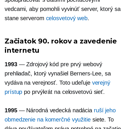
vedcami, aby pomohli vyvinúť server, ktorý sa
stane serverom
celosvetový web
.
Začiatok 90. ​​rokov a zavedenie
internetu
1993
— Zdrojový kód pre prvý webový
prehliadač, ktorý vynašiel
Berners-Lee,
sa
vydáva na verejnosť. Toto udeľuje
verejný
prístup
po prvýkrát na celosvetovú sieť.
1995
— Národná vedecká nadácia
ruší jeho
obmedzenie na komerčné využitie
siete. To
dáva používateľom práva potrebné na začatie