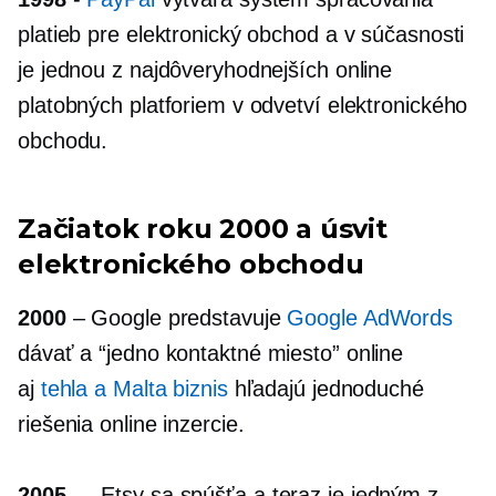
platieb pre elektronický obchod a v súčasnosti
je jednou z najdôveryhodnejších online
platobných platforiem v odvetví elektronického
obchodu.
Začiatok roku 2000 a úsvit
elektronického obchodu
2000
– Google predstavuje
Google AdWords
dávať a
“jedno kontaktné miesto”
online
aj
tehla a Malta
biznis
hľadajú jednoduché
riešenia online inzercie.
2005
— Etsy sa spúšťa a teraz je jedným z