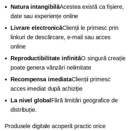
Natura intangibilă
Acestea există ca fișiere,
date sau experiențe online
Livrare electronică
Clienții le primesc prin
linkuri de descărcare, e-mail sau acces
online
Reproductibilitate infinită
O singură creație
poate genera vânzări nelimitate
Recompensa imediata
Clienții primesc
acces imediat după achiziție
La nivel global
Fără limitări geografice de
distribuție.
Produsele digitale acoperă practic orice