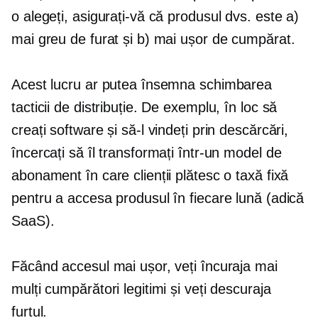
o alegeți, asigurați-vă că produsul dvs. este a)
mai greu de furat și b) mai ușor de cumpărat.
Acest lucru ar putea însemna schimbarea
tacticii de distribuție. De exemplu, în loc să
creați software și să-l vindeți prin descărcări,
încercați să îl transformați într-un model de
abonament în care clienții plătesc o taxă fixă ​​
pentru a accesa produsul în fiecare lună (adică
SaaS).
Făcând accesul mai ușor, veți încuraja mai
mulți cumpărători legitimi și veți descuraja
furtul.