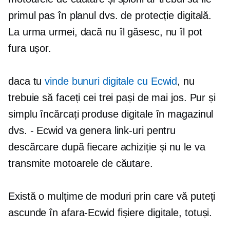
primul pas în planul dvs. de protecție digitală.
La urma urmei, dacă nu îl găsesc, nu îl pot
fura ușor.
daca tu
vinde bunuri digitale cu Ecwid
, nu
trebuie să faceți cei trei pași de mai jos. Pur și
simplu încărcați produse digitale în magazinul
dvs. - Ecwid va genera link-uri pentru
descărcare după fiecare achiziție și nu le va
transmite motoarele de căutare.
Există o mulțime de moduri prin care vă puteți
ascunde
în afara-Ecwid
fișiere digitale, totuși.