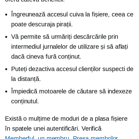
Îngreunează accesul cuiva la fișiere, ceea ce
poate descuraja pirații.
Vă permite să urmăriți descărcările prin
intermediul jurnalelor de utilizare și să aflați
dacă cineva fură conținut.
Puteți dezactiva accesul clienților suspecti de
la distanță.
Împiedică motoarele de căutare să indexeze
conținutul.
Există o mulțime de moduri de a plasa fișiere
în spatele unei autentificări. Verifică
Memberful
,
un membru
,
Presa membrilor
,