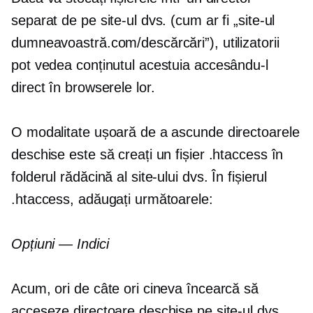
separat de pe site-ul dvs. (cum ar fi „site-ul
dumneavoastră.com/descărcări”), utilizatorii
pot vedea conținutul acestuia accesându-l
direct în browserele lor.
O modalitate ușoară de a ascunde directoarele
deschise este să creați un fișier .htaccess în
folderul rădăcină al site-ului dvs. În fișierul
.htaccess, adăugați următoarele:
Opțiuni — Indici
Acum, ori de câte ori cineva încearcă să
acceseze directoare deschise pe site-ul dvs.,