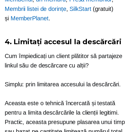
Membrii listei de dorințe
,
SilkStart
(gratuit)
și
MemberPlanet
.
4. Limitați accesul la descărcări
Cum împiedicați un client plătitor să partajeze
linkul său de descărcare cu alții?
Simplu: prin limitarea accesului la descărcări.
Aceasta este o tehnică încercată și testată
pentru a limita descărcările la clienții legitimi.
Practic, aceasta presupune plasarea unui timp
sau
bazat pe cantitate
limitează numărul total