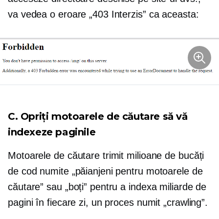
va vedea o eroare „403 Interzis” ca aceasta:
C. Opriți motoarele de căutare să vă
indexeze paginile
Motoarele de căutare trimit milioane de bucăți
de cod numite „păianjeni pentru motoarele de
căutare” sau „boți” pentru a indexa miliarde de
pagini în fiecare zi, un proces numit „crawling”.