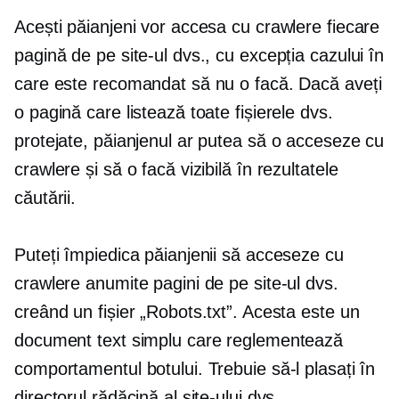
Acești păianjeni vor accesa cu crawlere fiecare
pagină de pe site-ul dvs., cu excepția cazului în
care este recomandat să nu o facă. Dacă aveți
o pagină care listează toate fișierele dvs.
protejate, păianjenul ar putea să o acceseze cu
crawlere și să o facă vizibilă în rezultatele
căutării.
Puteți împiedica păianjenii să acceseze cu
crawlere anumite pagini de pe site-ul dvs.
creând un fișier „Robots.txt”. Acesta este un
document text simplu care reglementează
comportamentul botului. Trebuie să-l plasați în
directorul rădăcină al site-ului dvs.