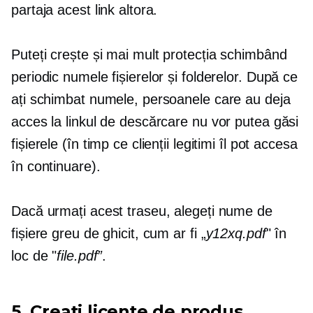
partaja acest link altora.
Puteți crește și mai mult protecția schimbând
periodic numele fișierelor și folderelor. După ce
ați schimbat numele, persoanele care au deja
acces la linkul de descărcare nu vor putea găsi
fișierele (în timp ce clienții legitimi îl pot accesa
în continuare).
Dacă urmați acest traseu, alegeți nume de
fișiere greu de ghicit, cum ar fi „
y12xq.pdf
" în
loc de "
file.pdf”
.
5. Creați licențe de produs