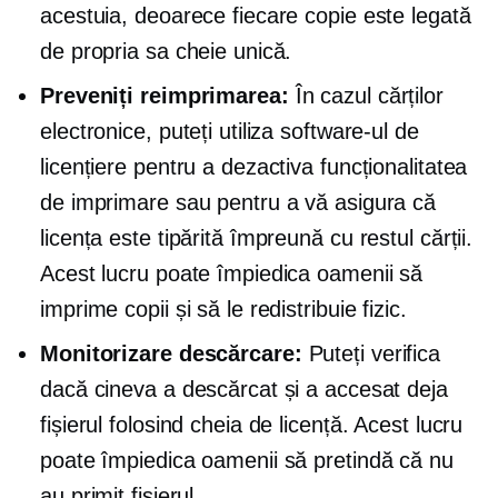
acestuia, deoarece fiecare copie este legată
de propria sa cheie unică.
Preveniți reimprimarea:
În cazul cărților
electronice, puteți utiliza software-ul de
licențiere pentru a dezactiva funcționalitatea
de imprimare sau pentru a vă asigura că
licența este tipărită împreună cu restul cărții.
Acest lucru poate împiedica oamenii să
imprime copii și să le redistribuie fizic.
Monitorizare descărcare:
Puteți verifica
dacă cineva a descărcat și a accesat deja
fișierul folosind cheia de licență. Acest lucru
poate împiedica oamenii să pretindă că nu
au primit fișierul.