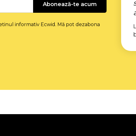
Abonează-te acum
etinul informativ Ecwid. Mă pot dezabona
L