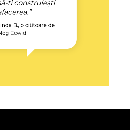
să-ți construiești
afacerea.”
inda B., o cititoare de
blog Ecwid