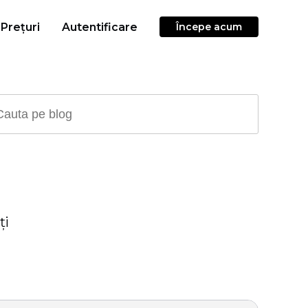
Prețuri
Autentificare
Începe acum
ți