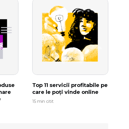
roduse
Top 11 servicii profitabile pe
mare
care le poți vinde online
e
15 min citit