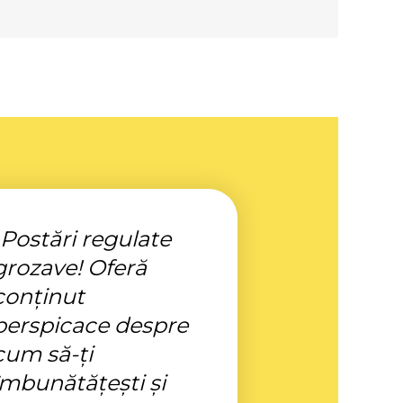
„Postări regulate
grozave! Oferă
conținut
perspicace despre
cum să-ți
îmbunătățești și