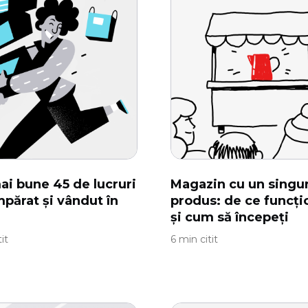
ai bune 45 de lucruri
Magazin cu un singu
părat și vândut în
produs: de ce funcț
și cum să începeți
it
6 min citit