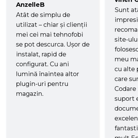
AnzelleB
Sunt at
Atât de simplu de
impresi
utilizat – chiar și clienții
recoman
mei cei mai tehnofobi
site-ul
se pot descurca. Ușor de
foloses
instalat, rapid de
meu ma
configurat. Cu ani
cu alte
lumină înaintea altor
care su
plugin-uri pentru
Codare 
magazin.
suport 
docume
excelen
fantast