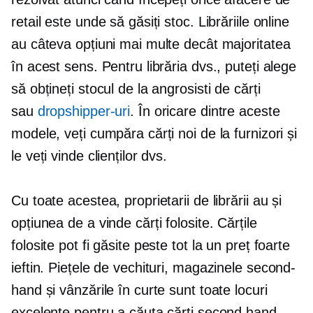
retail este unde să găsiți stoc. Librăriile online
au câteva opțiuni mai multe decât majoritatea
în acest sens. Pentru librăria dvs., puteți alege
să obțineți stocul de la angrosisti de cărți
sau
dropshipper-uri
. În oricare dintre aceste
modele, veți cumpăra cărți noi de la furnizori și
le veți vinde clienților dvs.
Cu toate acestea, proprietarii de librării au și
opțiunea de a vinde cărți folosite. Cărțile
folosite pot fi găsite peste tot la un preț foarte
ieftin. Piețele de vechituri, magazinele second-
hand și vânzările în curte sunt toate locuri
excelente pentru a căuta cărți second hand.