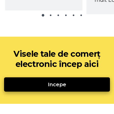
mult Ec
Visele tale de comerț
electronic încep aici
Incepe