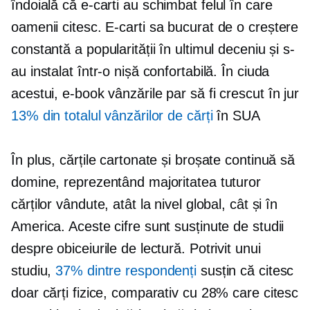
îndoială că
e-carti
au schimbat felul în care
oamenii citesc.
E-carti
sa bucurat de o creștere
constantă a popularității în ultimul deceniu și s-
au instalat într-o nișă confortabilă. În ciuda
acestui,
e-book
vânzările par să fi crescut în jur
13% din totalul vânzărilor de cărți
în SUA
În plus, cărțile cartonate și broșate continuă să
domine, reprezentând majoritatea tuturor
cărților vândute, atât la nivel global, cât și în
America. Aceste cifre sunt susținute de studii
despre obiceiurile de lectură. Potrivit unui
studiu,
37% dintre respondenți
susțin că citesc
doar cărți fizice, comparativ cu 28% care citesc