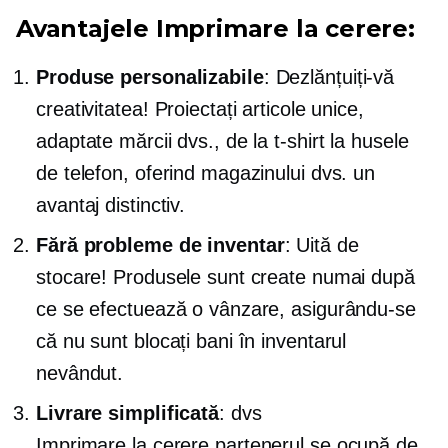
Avantajele
Imprimare la cerere:
Produse personalizabile
: Dezlănțuiți-vă
creativitatea! Proiectați articole unice,
adaptate mărcii dvs., de la
t-shirt
la husele
de telefon, oferind magazinului dvs. un
avantaj distinctiv.
Fără probleme de inventar
: Uită de
stocare! Produsele sunt create numai după
ce se efectuează o vânzare, asigurându-se
că nu sunt blocați bani în inventarul
nevândut.
Livrare simplificată
: dvs
Imprimare la cerere
partenerul se ocupă de