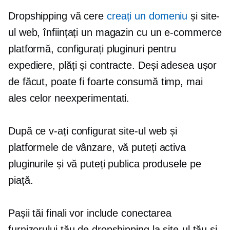
Dropshipping vă cere
creați un domeniu
și site-
ul web, înființați un magazin cu un
e-commerce
platformă, configurați pluginuri pentru
expediere, plăți și contracte. Deși adesea ușor
de făcut, poate fi foarte
consumă timp,
mai
ales celor neexperimentati.
După ce v-ați configurat site-ul web și
platformele de vânzare, vă puteți activa
pluginurile și vă puteți publica produsele pe
piață.
Pașii tăi finali vor include conectarea
furnizorului tău de dropshipping la site-ul tău și