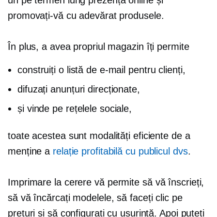
un
pe termen lung
prezență online și
promovați-vă cu adevărat produsele.
În plus, a avea propriul magazin îți permite
construiți o listă de e-mail pentru clienți,
difuzați anunțuri direcționate,
și vinde pe rețelele sociale,
toate acestea sunt modalități eficiente de a
menține a
relație profitabilă cu publicul dvs
.
Imprimare la cerere
vă permite să vă înscrieți,
să vă încărcați modelele, să faceți clic pe
prețuri și să configurați cu ușurință. Apoi puteți