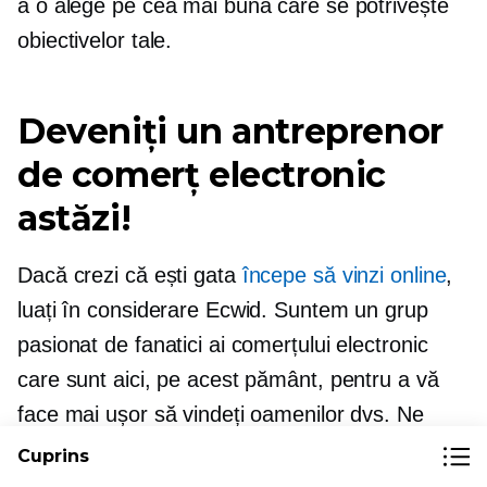
a o alege pe cea mai bună care se potrivește
obiectivelor tale.
Deveniți un antreprenor
de comerț electronic
astăzi!
Dacă crezi că ești gata
începe să vinzi online
,
luați în considerare Ecwid. Suntem un grup
pasionat de fanatici ai comerțului electronic
care sunt aici, pe acest pământ, pentru a vă
face mai ușor să vindeți oamenilor dvs. Ne
puteți adăuga aproape oriunde aveți deja o
Cuprins
prezență online.