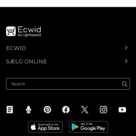
ECWID
Ecwid.com
SÆLG ONLINE
Pris
Sælg overalt
Hjælpecenter
Sælg på Facebook
Sælg på Instagram