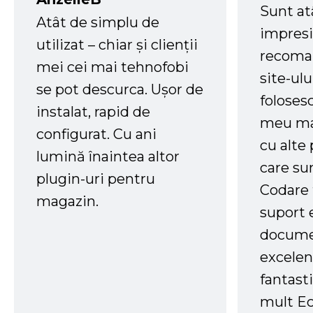
Sunt at
Atât de simplu de
impresi
utilizat – chiar și clienții
recoman
mei cei mai tehnofobi
site-ul
se pot descurca. Ușor de
foloses
instalat, rapid de
meu ma
configurat. Cu ani
cu alte
lumină înaintea altor
care su
plugin-uri pentru
Codare 
magazin.
suport 
docume
excelen
fantast
mult Ec