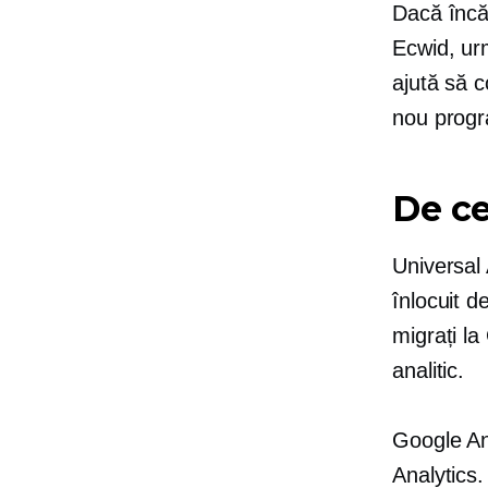
Dacă încă
Ecwid, ur
ajută să c
nou progr
De ce
Universal 
înlocuit d
migrați l
analitic.
Google Ana
Analytics.