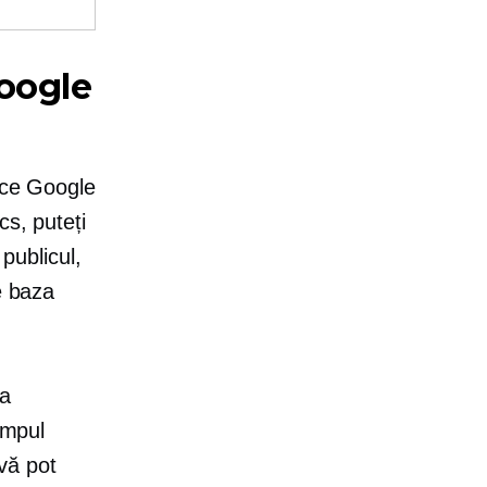
oogle
e ce Google
cs, puteți
 publicul,
e baza
la
impul
 vă pot