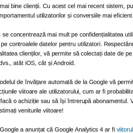
mai bine clienții. Cu acest cel mai recent sistem, pu
portamentul utilizatorilor și conversiile mai eficient
se concentrează mai mult pe confidențialitatea utili
pe controalele datelor pentru utilizatori. Respectân
alitatea clienților, vă permite să colectați date de pe 
 dvs., atât iOS, cât și Android.
modelul de învățare automată de la Google vă permi
țiunile viitoare ale utilizatorului, cum ar fi probabili
facă o achiziție sau să își întrerupă abonamentul. 
timați veniturile viitoare!
 Google a anunțat că Google Analytics 4 ar fi
viitoru