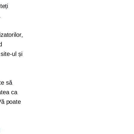
teți
.
zatorilor,
d
site-ul și
te să
tatea ca
Vă poate
l