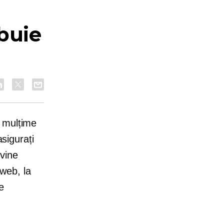
ebuie
o mulțime
asigurați
rvine
 web, la
e