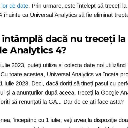
 lor de date
. Prin urmare, este înțelept să treceți l
4 înainte ca Universal Analytics să fie eliminat trepta
 întâmplă dacă nu treceți la
e Analytics 4?
iulie 2023, puteți utiliza și colecta date noi utilizând
. Cu toate acestea, Universal Analytics va înceta p
 1 iulie 2023. Deci, dacă doriți să țineți pasul cu pe
i și a anunțurilor după aceea, treceți la Google Ana
riți să renunțați la GA... Dar de ce ați face asta?
ea, începând cu 1 iulie, veți avea la dispoziție do