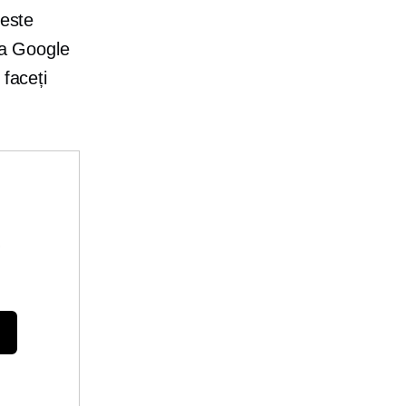
 este
 la Google
 faceți
e