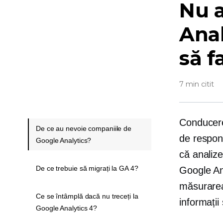
Nu a
Anal
să f
7 min citit
Conducere
De ce au nevoie companiile de
de respons
Google Analytics?
că analize
De ce trebuie să migrați la GA 4?
Google Ana
măsurarea 
Ce se întâmplă dacă nu treceți la
informații
Google Analytics 4?