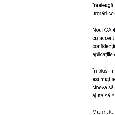
înțeleagă 
urmări com
Noul GA 4 
cu accent 
confidenți
aplicațiile
În plus, 
estimați ac
cineva să 
ajuta să es
Mai mult,