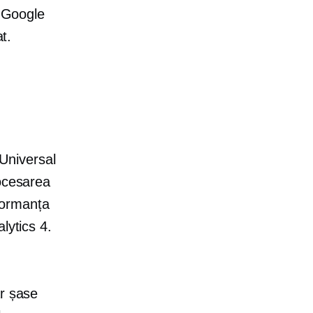
a Google
t.
 Universal
rocesarea
rformanța
lytics 4.
ar șase