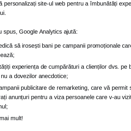
ă personalizați site-ul web pentru a îmbunătăți expe
ui.
u spus, Google Analytics ajută:
edică să irosești bani pe campanii promoționale ca
nează;
ățiți experiența de cumpărături a clienților dvs. pe
, nu a dovezilor anecdotice;
campanii publicitare de remarketing, care vă permit 
rați anunțuri pentru a viza persoanele care v-au vizi
ul;
 mai mult!