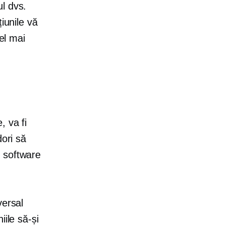
l dvs.
țiunile vă
el mai
, va fi
dori să
 software
versal
iile să-și