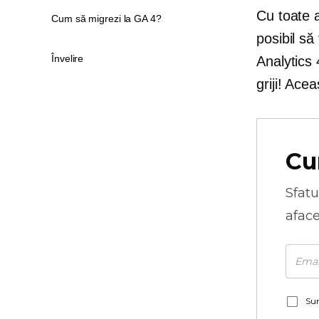
Cu toate a
Cum să migrezi la GA 4?
posibil să
Învelire
Analytics 
griji! Ace
Cu
Sfatu
aface
Sun