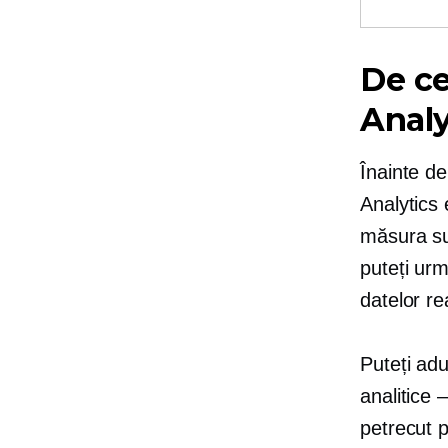
De ce
Analy
Înainte de
Analytics 
măsura suc
puteți urm
datelor re
Puteți ad
analitice
petrecut p