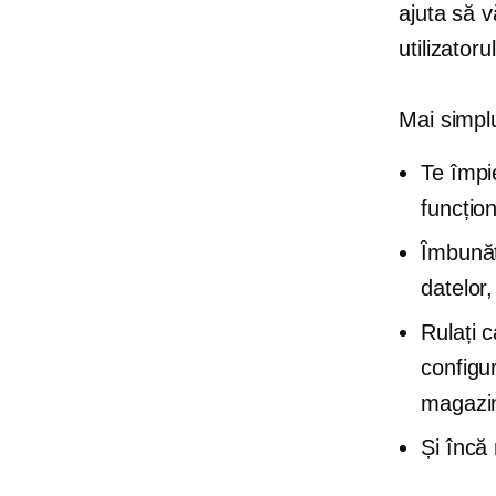
ajuta să v
utilizatorul
Mai simpl
Te împi
funcțio
Îmbunăt
datelor
Rulați 
configu
magazin
Și încă