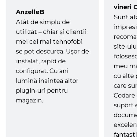
vineri 
AnzelleB
Sunt at
Atât de simplu de
impresi
utilizat – chiar și clienții
recoman
mei cei mai tehnofobi
site-ul
se pot descurca. Ușor de
foloses
instalat, rapid de
meu ma
configurat. Cu ani
cu alte
lumină înaintea altor
care su
plugin-uri pentru
Codare 
magazin.
suport 
docume
excelen
fantast