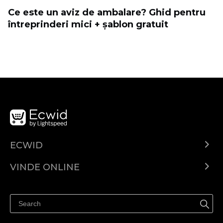
Ce este un aviz de ambalare? Ghid pentru
întreprinderi mici + șablon gratuit
ECWID
Ecwid.com
VINDE ONLINE
Prețuri
Vinde oriunde
Centrul de ajutor
Vinde pe Facebook
Vinde pe Instagram