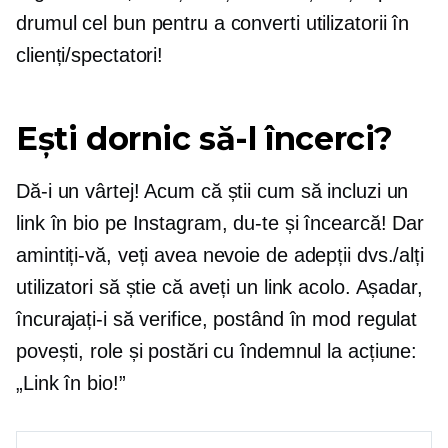
drumul cel bun pentru a converti utilizatorii în
clienți/spectatori!
Ești dornic să-l încerci?
Dă-i un vârtej! Acum că știi cum să incluzi un
link în bio pe Instagram, du-te și încearcă! Dar
amintiți-vă, veți avea nevoie de adepții dvs./alți
utilizatori să știe că aveți un link acolo. Așadar,
încurajați-i să verifice, postând în mod regulat
povești, role și postări cu îndemnul la acțiune:
„Link în bio!”