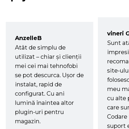
vineri 
AnzelleB
Sunt at
Atât de simplu de
impresi
utilizat – chiar și clienții
recoman
mei cei mai tehnofobi
site-ul
se pot descurca. Ușor de
foloses
instalat, rapid de
meu ma
configurat. Cu ani
cu alte
lumină înaintea altor
care su
plugin-uri pentru
Codare 
magazin.
suport 