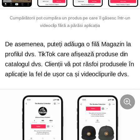
Cumpărătorii pot cumpăra un produs pe care îl găsesc într-un
videoclip fără a părăsi aplicația
De asemenea, puteți adăuga o filă Magazin la
profilul dvs. TikTok care afișează produse din
catalogul dvs. Clienții vă pot răsfoi produsele în
aplicație la fel de ușor ca și videoclipurile dvs.