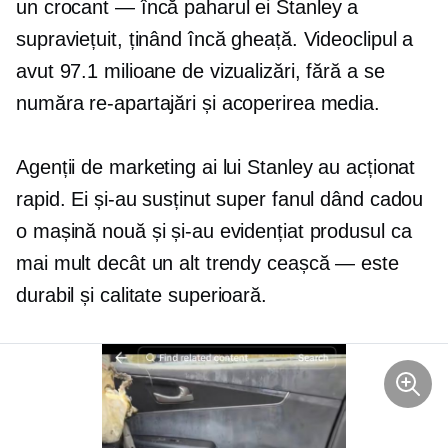
un
crocant — încă
paharul ei Stanley a
supraviețuit, ținând încă gheață. Videoclipul a
avut 97.1 milioane de vizualizări, fără a se
număra
re-apartajări
și acoperirea media.
Agenții de marketing ai lui Stanley au acționat
rapid. Ei și-au susținut super fanul dând cadou
o mașină nouă și și-au evidențiat produsul ca
mai mult decât un alt trendy
ceașcă — este
durabil și
calitate superioară.