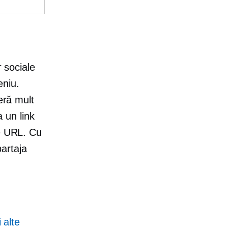
r sociale
eniu.
eră mult
a un link
se URL. Cu
partaja
 alte