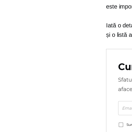
este impo
Iată o det
și o listă
Cu
Sfatu
aface
Sun