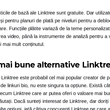
ticile de bază ale Linktree sunt gratuite. Dar utilizat
 și pentru planuri de plată pe niveluri pentru a deblo
re. Funcțiile plătite variază de la teme personaliza
rea video, până la instrumente de analiză pentru a 
i mai mult conținutul.
mai bune alternative Linktr
 Linktree este probabil cel mai popular creator de p
 de linkuri bio, nu este singura ta opțiune. Există câ
precum Linktree care ar putea oferi o valoare mai b
utați. Dacă sunteți interesat de Linktree, dar doriți
alte opțiuni, iată câțiva concurenți Linktree pe care a