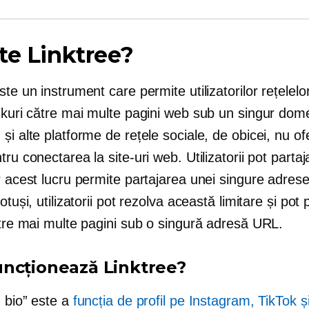
te Linktree?
ste un instrument care permite utilizatorilor rețelelo
inkuri către mai multe pagini web sub un singur dom
și alte platforme de rețele sociale, de obicei, nu of
tru conectarea la site-uri web. Utilizatorii pot partaj
ar acest lucru permite partajarea unei singure adre
otuși, utilizatorii pot rezolva această limitare și pot 
ătre mai multe pagini sub o singură adresă URL.
ncționează Linktree?
n bio” este a
funcția de profil pe Instagram, TikTok și