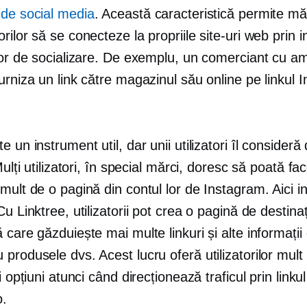
 de social media
. Această caracteristică permite măr
rilor să se conecteze la propriile site-uri web prin 
 lor de socializare. De exemplu, un comerciant cu a
urniza un link către magazinul său online pe linkul 
e un instrument util, dar unii utilizatori îl consideră
Mulți utilizatori, în special mărci, doresc să poată fac
mult de o pagină din contul lor de Instagram. Aici i
Cu Linktree, utilizatorii pot crea o pagină de destinaț
 care găzduiește mai multe linkuri și alte informații
produsele dvs. Acest lucru oferă utilizatorilor mult
i opțiuni atunci când direcționează traficul prin linkul
o.