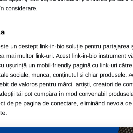
 în considerare.
ta
ste un destept
link-in-bio
soluție pentru partajarea ș
a mai multor link-uri. Acest
link-in-bio
instrument v
 cu ușurință un
mobil-friendly
pagină cu link-uri către
e tale sociale, munca, conținutul și chiar produsele. 
bit de valoros pentru mărci, artiști, creatori de conț
 Adepții tăi pot cumpăra în mod convenabil produsel
ect de pe pagina de conectare, eliminând nevoia de
te.