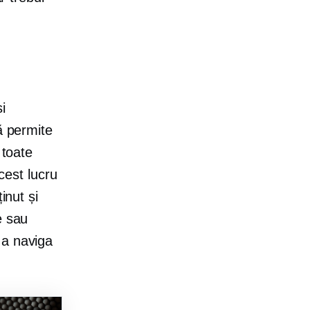
i
ă permite
 toate
Acest lucru
inut și
e sau
 a naviga