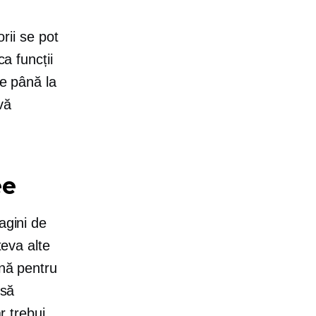
orii se pot
ca funcții
te până la
vă
ee
agini de
teva alte
ună pentru
 să
r trebui