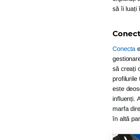
să îi luați
Conec
Conecta
e
gestionare
să creați
profiluril
este deose
influenți.
marfa dir
în altă par