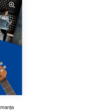
ormanța