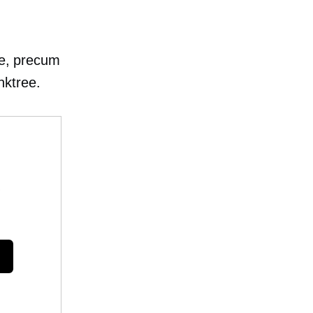
ee, precum
nktree.
e