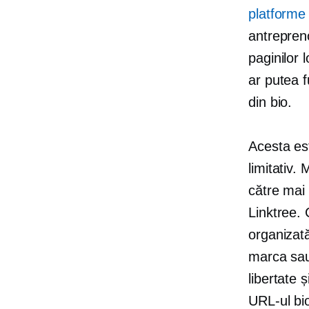
platforme
antrepreno
paginilor
ar putea f
din bio.
Acesta est
limitativ. 
către mai 
Linktree. 
organizată
marca sau 
libertate ș
URL-ul bi