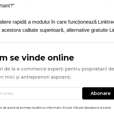
rtant?”
aliere rapidă a modului în care funcționează Linktr
 a acestora
calitate superioară,
alternative gratuite Li
m se vinde online
ri de la
e-commerce
experți pentru proprietarii d
ri mici și antreprenori aspiranți.
Abonare
t de acord să primesc buletinul informativ Ecwid. Mă pot dezabona oricând.