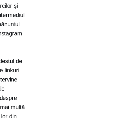
cilor și
intermediul
mănuntul
Instagram
 destul de
e linkuri
ntervine
ie
 despre
 mai multă
 lor din