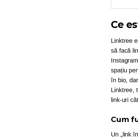
Ce es
Linktree e
să facă l
Instagram 
spațiu pen
în bio, d
Linktree, t
link-uri c
Cum fu
Un „link î