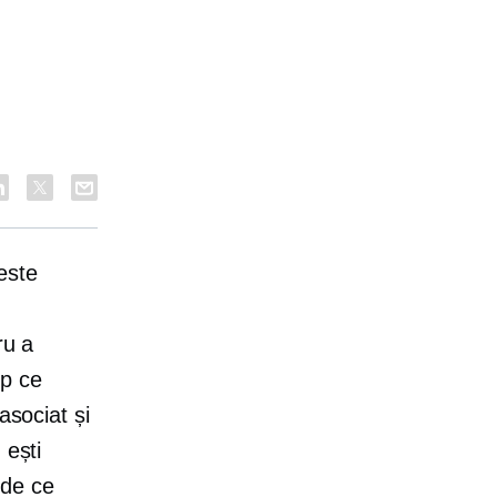
este
ru a
mp ce
asociat și
 ești
 de ce