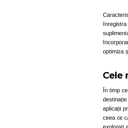
Caracteris
înregistra
suplimenta
încorpora
optimiza ș
Cele 
În timp ce
destinație
aplicații 
ceea ce că
explorați 