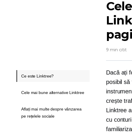
Cele
Link
pagi
9 min citit
Dacă ați f
Ce este Linktree?
posibil să
instrument
Cele mai bune alternative Linktree
crește tra
Aflați mai multe despre vânzarea
Linktree a
pe rețelele sociale
cu conturi
familiariz