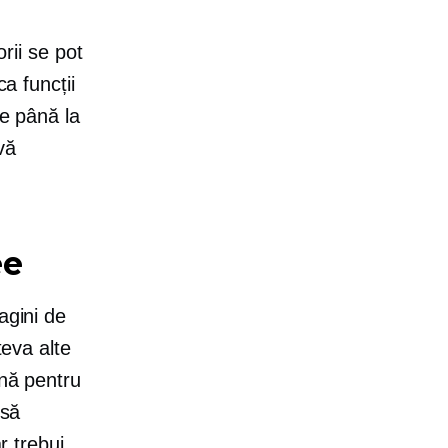
orii se pot
ca funcții
te până la
vă
ee
agini de
teva alte
ună pentru
 să
r trebui