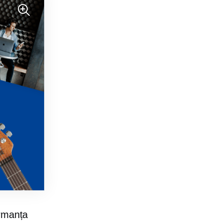
ormanța