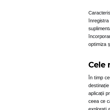
Caracteris
înregistra
suplimenta
încorpora
optimiza ș
Cele 
În timp ce
destinație
aplicații 
ceea ce că
explorați 