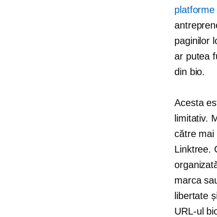
platforme
antrepreno
paginilor
ar putea f
din bio.
Acesta est
limitativ. 
către mai 
Linktree. 
organizată
marca sau 
libertate ș
URL-ul bi