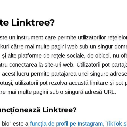
te Linktree?
ste un instrument care permite utilizatorilor rețelelo
inkuri către mai multe pagini web sub un singur dom
și alte platforme de rețele sociale, de obicei, nu of
tru conectarea la site-uri web. Utilizatorii pot partaj
ar acest lucru permite partajarea unei singure adre
otuși, utilizatorii pot rezolva această limitare și pot 
ătre mai multe pagini sub o singură adresă URL.
ncționează Linktree?
n bio” este a
funcția de profil pe Instagram, TikTok și