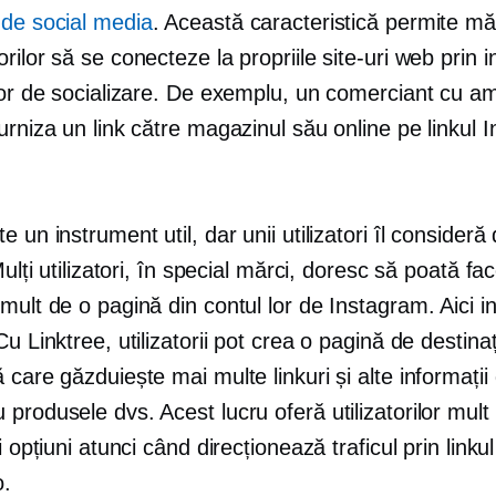
 de social media
. Această caracteristică permite măr
rilor să se conecteze la propriile site-uri web prin 
 lor de socializare. De exemplu, un comerciant cu a
urniza un link către magazinul său online pe linkul 
e un instrument util, dar unii utilizatori îl consideră
Mulți utilizatori, în special mărci, doresc să poată fac
mult de o pagină din contul lor de Instagram. Aici i
Cu Linktree, utilizatorii pot crea o pagină de destinaț
 care găzduiește mai multe linkuri și alte informații
produsele dvs. Acest lucru oferă utilizatorilor mult
i opțiuni atunci când direcționează traficul prin linkul
o.