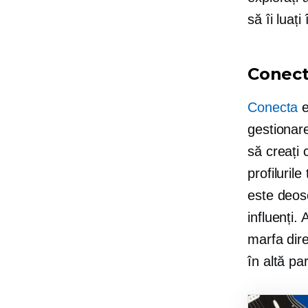
să îi luați
Conec
Conecta
e
gestionare
să creați
profiluril
este deose
influenți.
marfa dir
în altă par