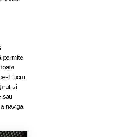
i
ă permite
 toate
Acest lucru
inut și
e sau
 a naviga