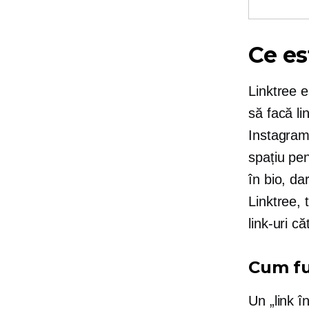
Ce es
Linktree e
să facă l
Instagram 
spațiu pen
în bio, d
Linktree, t
link-uri c
Cum fu
Un „link î