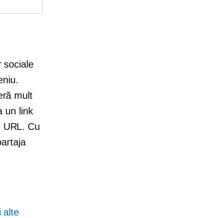
r sociale
eniu.
eră mult
a un link
se URL. Cu
partaja
 alte