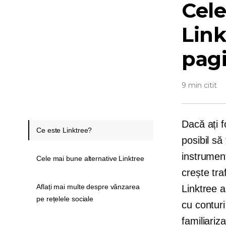
Cele
Link
pagi
9 min citit
Dacă ați f
Ce este Linktree?
posibil să
instrument
Cele mai bune alternative Linktree
crește tra
Aflați mai multe despre vânzarea
Linktree a
pe rețelele sociale
cu conturi
familiariz