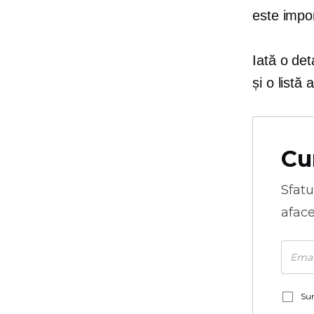
este impo
Iată o det
și o listă
Cu
Sfatu
aface
Sun