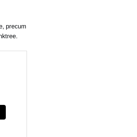
ee, precum
nktree.
e