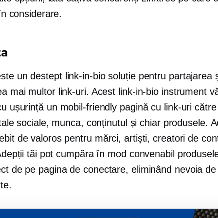
 în considerare.
ta
ste un destept
link-in-bio
soluție pentru partajarea ș
a mai multor link-uri. Acest
link-in-bio
instrument v
 cu ușurință un
mobil-friendly
pagină cu link-uri către
e tale sociale, munca, conținutul și chiar produsele. 
bit de valoros pentru mărci, artiști, creatori de conț
 Adepții tăi pot cumpăra în mod convenabil produsel
ect de pe pagina de conectare, eliminând nevoia de
te.