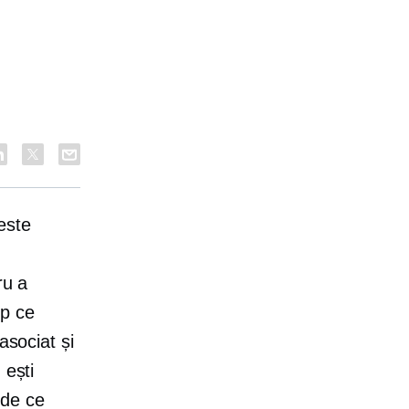
este
ru a
mp ce
asociat și
 ești
 de ce