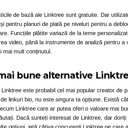
ticile de bază ale Linktree sunt gratuite. Dar utilizat
 și pentru planuri de plată pe niveluri pentru a deblo
re. Funcțiile plătite variază de la teme personaliza
rea video, până la instrumente de analiză pentru a 
i mai mult conținutul.
mai bune alternative Linktr
 Linktree este probabil cel mai popular creator de p
 de linkuri bio, nu este singura ta opțiune. Există câ
precum Linktree care ar putea oferi o valoare mai b
utați. Dacă sunteți interesat de Linktree, dar doriți
alte opțiuni, iată câțiva concurenți Linktree pe care a