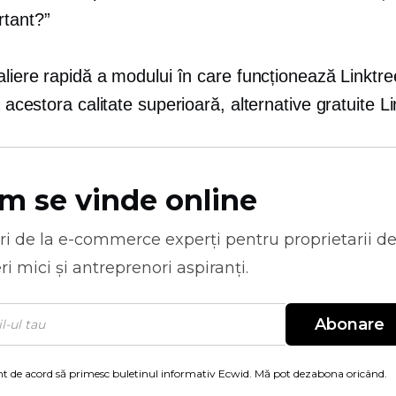
rtant?”
aliere rapidă a modului în care funcționează Linktr
 a acestora
calitate superioară,
alternative gratuite Li
m se vinde online
ri de la
e-commerce
experți pentru proprietarii d
ri mici și antreprenori aspiranți.
Abonare
t de acord să primesc buletinul informativ Ecwid. Mă pot dezabona oricând.