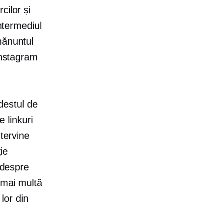
cilor și
intermediul
mănuntul
Instagram
 destul de
e linkuri
ntervine
ie
 despre
 mai multă
 lor din