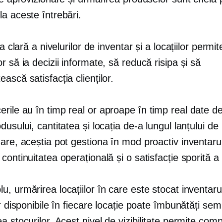
a aceste întrebări.
ea clară a nivelurilor de inventar și a locațiilor permit
r să ia decizii informate, să reducă risipa și să
ască satisfacția clienților.
erile au
în timp real
or
aproape în timp real
date d
dusului, cantitatea și locația de-a lungul lanțului de
are, aceștia pot gestiona în mod proactiv inventaru
continuitatea operațională și o satisfacție sporită a c
, urmărirea locațiilor în care este stocat inventarul
or disponibile în fiecare locație poate îmbunătăți semn
a stocurilor. Acest nivel de vizibilitate permite comp