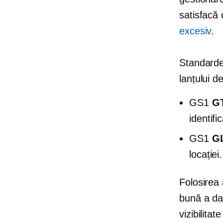
satisfacă 
excesiv
.
Standardel
lanțului d
GS1
GT
identifi
GS1
GL
locației.
Folosirea 
bună a dat
vizibilita