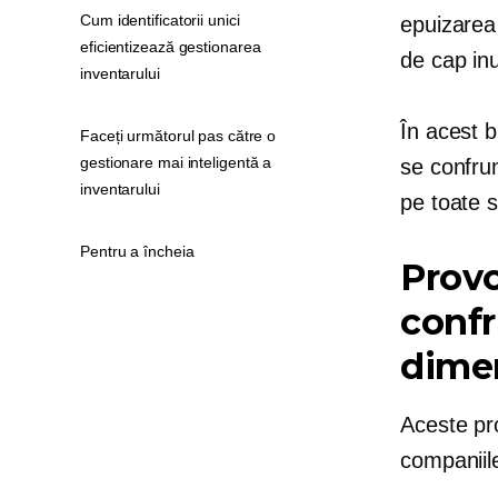
Cum identificatorii unici
epuizarea 
eficientizează gestionarea
de cap inu
inventarului
În acest b
Faceți următorul pas către o
gestionare mai inteligentă a
se confru
inventarului
pe toate s
Pentru a încheia
Provo
confr
dime
Aceste pr
companiil