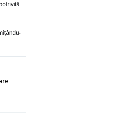
otrivită
mițându-
are