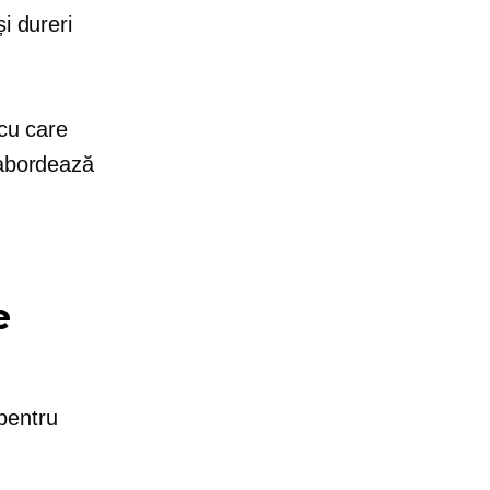
i dureri
 cu care
 abordează
e
pentru