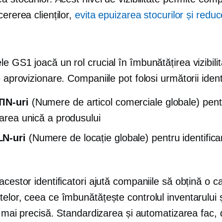
cererea clienților,
evita epuizarea stocurilor și reduc
e GS1 joacă un rol crucial în îmbunătățirea vizibilită
e aprovizionare. Companiile pot folosi următorii identi
IN-uri
(Numere de articol comerciale globale) pent
carea unică a produsului
N-uri
(Numere de locație globale) pentru identifica
acestor identificatori ajută companiile să obțină o ca
elor, ceea ce îmbunătățește controlul inventarului ș
te mai precisă. Standardizarea și automatizarea fac,