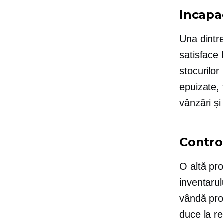
Incapac
Una dintr
satisface 
stocurilor
epuizate,
vânzări și
Control
O altă pro
inventarul
vândă pro
duce la re