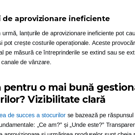
i de aprovizionare ineficiente
n urmă, lanțurile de aprovizionare ineficiente pot ca
 și pot crește costurile operaționale. Aceste provocăr
l pe măsură ce întreprinderile se extind sau se ext
 canale de vânzare.
 pentru o mai bună gestion
ilor? Vizibilitate clară
ea de succes a stocurilor
se bazează pe răspunsul 
 fundamentale: „Ce am?” și „Unde este?” Transparen
de aprovizionare și urmărirea produselor sunt cheia 