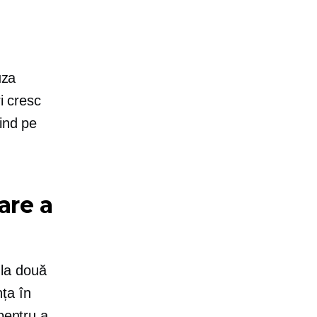
uza
i cresc
ind pe
are a
la două
ța în
pentru a