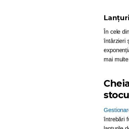
Lanțur
În cele di
întârzieri
exponenția
mai multe
Cheia
stocur
Gestionar
întrebări
lanțurile 