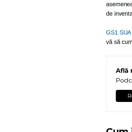
asemenea,
de inventa
GS1 SUA
vă să cum
Află
Podc
R
Cum i