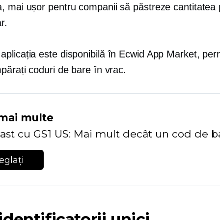
 mai ușor pentru companii să păstreze cantitatea p
r.
aplicația este disponibilă în Ecwid App Market, per
părați coduri de bare în vrac.
 mai multe
ast cu GS1 US: Mai mult decât un cod de b
eglați
dentificatorii unici