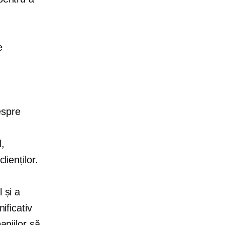
e
espre
l,
lienților.
 și a
ificativ
aniilor să