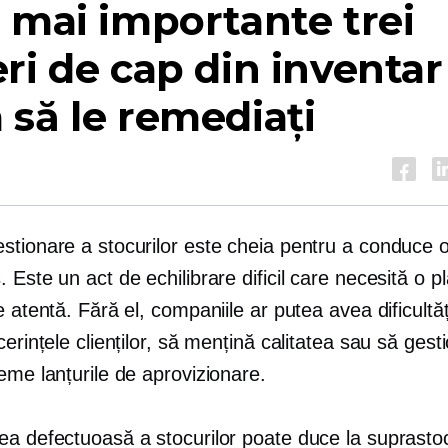
 mai importante trei
ri de cap din inventar 
să le remediați
stionare a stocurilor este cheia pentru a conduce 
 Este un act de echilibrare dificil care necesită o pl
e atentă. Fără el, companiile ar putea avea dificultăț
cerințele clienților, să mențină calitatea sau să ges
eme lanțurile de aprovizionare.
ea defectuoasă a stocurilor poate duce la suprasto