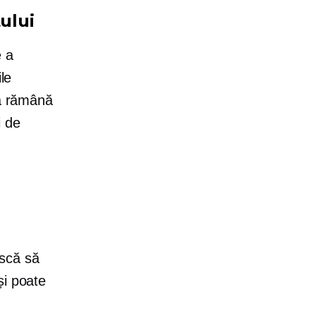
ului
e a
le
să rămână
i de
iscă să
și poate