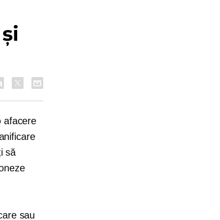
și
o afacere
anificare
i să
tioneze
care sau