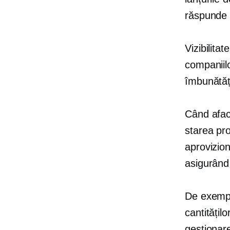
răspunde l
Vizibilitat
companiilo
îmbunătățe
Când afac
starea pro
aprovizion
asigurând 
De exemplu
cantitățil
gestionare