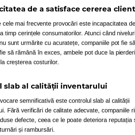
itatea de a satisface cererea client
e cele mai frecvente provocări este incapacitatea d
la timp cerințele consumatorilor. Atunci când niveluri
 nu sunt urmărite cu acuratețe, companiile pot fie 
 fie să rămână în exces, ambele pot duce la pierder
 la creșterea costurilor.
 slab al calității inventarului
vocare semnificativă este controlul slab al calității
ui. Fără verificări de calitate adecvate, companiile r
duse defecte, ceea ce le poate deteriora reputația 
turnări și rambursări.