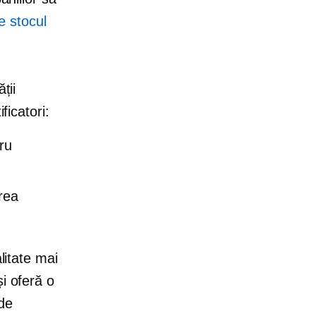
e stocul
ții
ficatori:
ru
rea
litate mai
i oferă o
 de